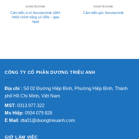
NOVOTECHNIK
NOVOTECHNIK
Cảm biến vị trí Novotechnik LWH-
Cảm biến góc Novotechnik
0450 chính hãng có SẴN – giao
ngay
CÔNG TY CỔ PHẦN DƯƠNG TRIỀU ANH
Địa chỉ
: Số 02 Đường Hiệp Bình, Phường Hiệp Bình, Thành
phố Hồ Chí Minh, Việt Nam
MST
: 0313.977.322
Ms Hiệp
: 0934 079 828
E Mail
:
dta01@duongtrieuanh.com
GIỜ LÀM VIỆC