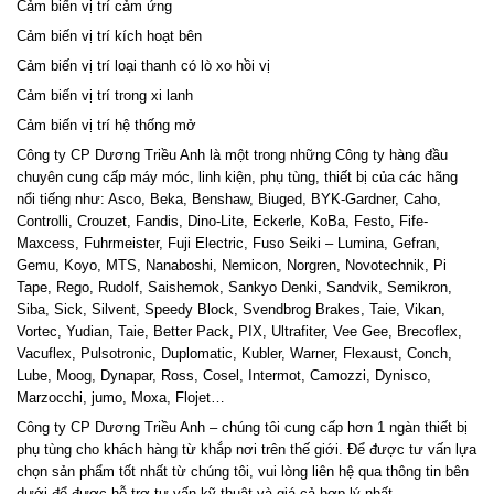
Cảm biến vị trí cảm ứng
Cảm biến vị trí kích hoạt bên
Cảm biến vị trí loại thanh có lò xo hồi vị
Cảm biến vị trí trong xi lanh
Cảm biến vị trí hệ thống mở
Công ty CP Dương Triều Anh là một trong những Công ty hàng đầu
chuyên cung cấp máy móc, linh kiện, phụ tùng, thiết bị của các hãng
nổi tiếng như: Asco, Beka, Benshaw, Biuged, BYK-Gardner, Caho,
Controlli, Crouzet, Fandis, Dino-Lite, Eckerle, KoBa, Festo, Fife-
Maxcess, Fuhrmeister, Fuji Electric, Fuso Seiki – Lumina, Gefran,
Gemu, Koyo, MTS, Nanaboshi, Nemicon, Norgren, Novotechnik, Pi
Tape, Rego, Rudolf, Saishemok, Sankyo Denki, Sandvik, Semikron,
Siba, Sick, Silvent, Speedy Block, Svendbrog Brakes, Taie, Vikan,
Vortec, Yudian, Taie, Better Pack, PIX, Ultrafiter, Vee Gee, Brecoflex,
Vacuflex, Pulsotronic, Duplomatic, Kubler, Warner, Flexaust, Conch,
Lube, Moog, Dynapar, Ross, Cosel, Intermot, Camozzi, Dynisco,
Marzocchi, jumo, Moxa, Flojet…
Công ty CP Dương Triều Anh – chúng tôi cung cấp hơn 1 ngàn thiết bị
phụ tùng cho khách hàng từ khắp nơi trên thế giới. Để được tư vấn lựa
chọn sản phẩm tốt nhất từ chúng tôi, vui lòng liên hệ qua thông tin bên
dưới để được hỗ trợ tư vấn kỹ thuật và giá cả hợp lý nhất