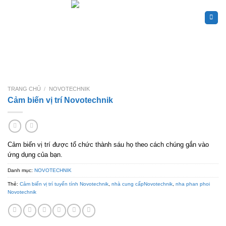
Skip
to
content
TRANG CHỦ
/
NOVOTECHNIK
Cảm biến vị trí Novotechnik
Cảm biến vị trí được tổ chức thành sáu họ theo cách chúng gắn vào
ứng dụng của bạn.
Danh mục:
NOVOTECHNIK
Thẻ:
Cảm biến vị trí tuyến tính Novotechnik
,
nhà cung cấpNovotechnik
,
nha phan phoi
Novotechnik