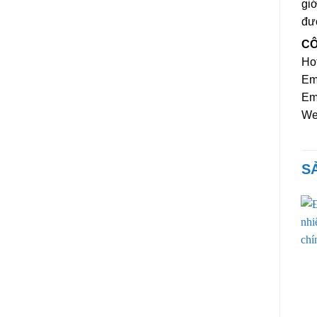
giớ
đượ
CÔ
Ho
Em
Em
We
S