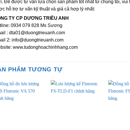
i. Để được tư vấn lựa chọn sản phẩm tốt nhất từ chúng tôi, vui 
c hỗ trợ tư vấn kỹ thuật và giá cả hợp lý nhất:
NG TY CP DƯƠNG TRIỀU ANH
tline: 0934 079 828 Ms Sương
ail : dta01@duongtrieuanh.com
ail 2: info@duongtrieuanh.com
bsite: www.tudonghoachinhhang.com
ẢN PHẨM TƯƠNG TỰ