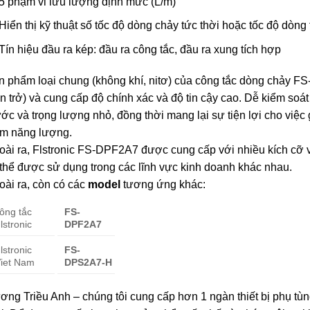
5 phạm vi lưu lượng định mức (L/m)
Hiển thị kỹ thuật số tốc độ dòng chảy tức thời hoặc tốc độ dòng
Tín hiệu đầu ra kép: đầu ra công tắc, đầu ra xung tích hợp
 phẩm loại chung (không khí, nitơ) của công tắc dòng chảy FS
n trở) và cung cấp độ chính xác và độ tin cậy cao. Dễ kiểm soát á
ớc và trọng lượng nhỏ, đồng thời mang lại sự tiện lợi cho việc g
ệm năng lượng.
ài ra, Flstronic FS-DPF2A7 được cung cấp với nhiều kích cỡ v
thể được sử dụng trong các lĩnh vực kinh doanh khác nhau.
ài ra, còn có các
model
tương ứng khác:
ông tắc
FS-
lstronic
DPF2A7
lstronic
FS-
iet Nam
DPS2A7-H
ng Triều Anh – chúng tôi cung cấp hơn 1 ngàn thiết bị phụ tùn