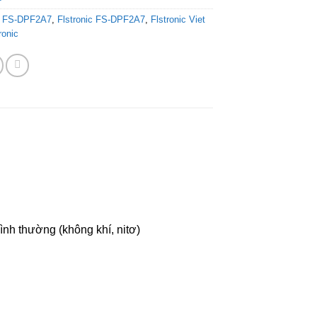
ic FS-DPF2A7
,
Flstronic FS-DPF2A7
,
Flstronic Viet
ronic
ình thường (không khí, nitơ)