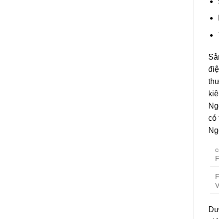
Sản
điệ
thư
ki
Ngo
có 
Ngo
c
F
F
V
Dươ