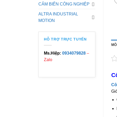
CẢM BIẾN CÔNG NGHIỆP
ALTRA INDUSTRIAL
MOTION
HỖ TRỢ TRỰC TUYẾN
MÔ
Ms.Hiệp:
0934079828
–
Zalo
Cô
Cô
Giớ