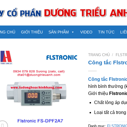
NG CHỦ
GIỚI THIỆU
SẢN PHẨM
VIDEO
TIN TỨC
LIÊ
TRANG CHỦ
/
FLST
Công tắc Flst
Công tắc Flstron
hình bình thường (k
Giới thiệu
Flstron
Chất lỏng áp dụ
Loại tất cả trong
Danh mục:
FLSTRONI