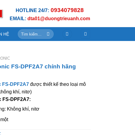
0934079828
HOTLINE 24/7:
EMAIL:
dta01@duongtrieuanh.com
Tìm
N HỆ
kiếm:
RONIC
ronic FS-DPF2A7 chính hãng
ic FS-DPF2A7
được thiết kế theo loại mô
hông khí, nitơ)
ic FS-DPF2A7:
ng: Không khí, nitơ
 một
C