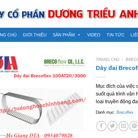
NG CHỦ
GIỚI THIỆU
SẢN PHẨM
VIDEO
TIN TỨC
LIÊ
TRANG CHỦ
/
BREC
Dây đai Breco
Mục đích của việc c
suốt quá trình vận 
loại truyền động đai
Danh mục:
Brecoflex