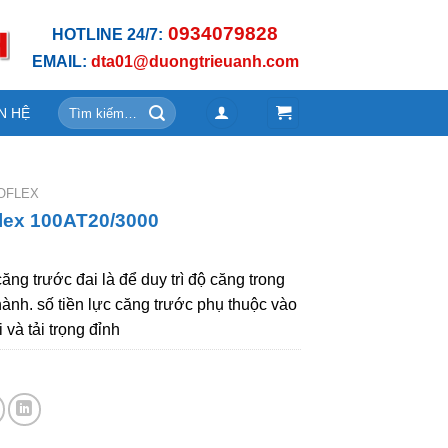
0934079828
HOTLINE 24/7:
EMAIL:
dta01@duongtrieuanh.com
Tìm
N HỆ
kiếm:
OFLEX
flex 100AT20/3000
ăng trước đai là để duy trì độ căng trong
hành. số tiền lực căng trước phụ thuộc vào
 và tải trọng đỉnh