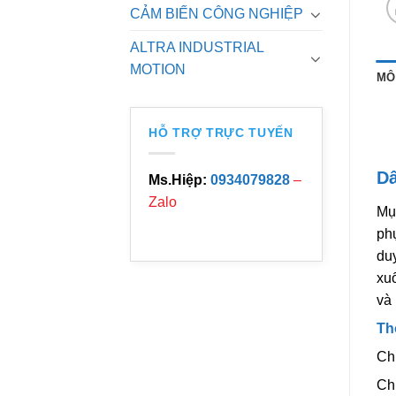
CẢM BIẾN CÔNG NGHIỆP
ALTRA INDUSTRIAL
MOTION
MÔ
HỖ TRỢ TRỰC TUYẾN
Dâ
Ms.Hiệp:
0934079828
–
Zalo
Mục
phụ
duy
xuố
và 
Th
Ch
Ch