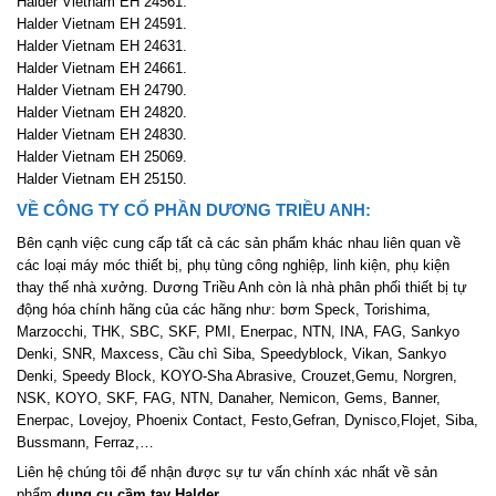
Halder Vietnam EH 24561.
Halder Vietnam EH 24591.
Halder Vietnam EH 24631.
Halder Vietnam EH 24661.
Halder Vietnam EH 24790.
Halder Vietnam EH 24820.
Halder Vietnam EH 24830.
Halder Vietnam EH 25069.
Halder Vietnam EH 25150.
VỀ CÔNG TY CỔ PHẦN DƯƠNG TRIỀU ANH:
Bên cạnh việc cung cấp tất cả các sản phẩm khác nhau liên quan về
các loại máy móc thiết bị, phụ tùng công nghiệp, linh kiện, phụ kiện
thay thế nhà xưởng. Dương Triều Anh còn là nhà phân phối thiết bị tự
động hóa chính hãng của các hãng như: bơm Speck, Torishima,
Marzocchi, THK, SBC, SKF, PMI, Enerpac, NTN, INA, FAG, Sankyo
Denki, SNR, Maxcess, Cầu chì Siba, Speedyblock, Vikan, Sankyo
Denki, Speedy Block, KOYO-Sha Abrasive, Crouzet,Gemu, Norgren,
NSK, KOYO, SKF, FAG, NTN, Danaher, Nemicon, Gems, Banner,
Enerpac, Lovejoy, Phoenix Contact, Festo,Gefran, Dynisco,Flojet, Siba,
Bussmann, Ferraz,…
Liên hệ chúng tôi để nhận được sự tư vấn chính xác nhất về sản
phẩm
dụng cụ cầm tay Halder