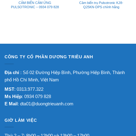
CẢM BIẾN CẢM ỨNG
Cảm biến trụ Pulsotronic KJ8-
PULSOTRONIC – 0934 079 828
Q25KN-DPS chính hãng
CÔNG TY CỔ PHẦN DƯƠNG TRIỀU ANH
Địa chỉ
: Số 02 Đường Hiệp Bình, Phường Hiệp Bình, Thành
phố Hồ Chí Minh, Việt Nam
MST
: 0313.977.322
Ms Hiệp
: 0934 079 828
E Mail
:
dta01@duongtrieuanh.com
GIỜ LÀM VIỆC
Thứ 2 – 7: 8h00 – 12h00 và 13h00 – 17h00