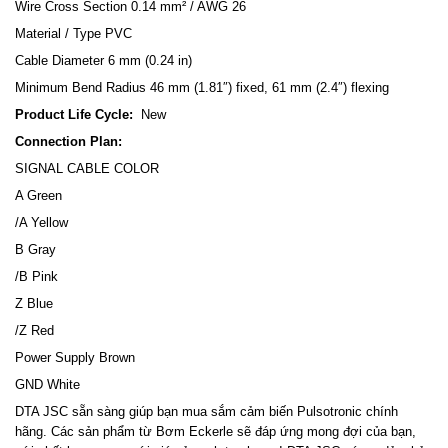
Wire Cross Section 0.14 mm² / AWG 26
Material / Type PVC
Cable Diameter 6 mm (0.24 in)
Minimum Bend Radius 46 mm (1.81″) fixed, 61 mm (2.4″) flexing
Product Life Cycle
:
New
Connection Plan:
SIGNAL CABLE COLOR
A Green
/A Yellow
B Gray
/B Pink
Z Blue
/Z Red
Power Supply Brown
GND White
DTA JSC sẵn sàng giúp bạn mua sắm cảm biến Pulsotronic chính
hãng. Các sản phẩm từ Bơm Eckerle sẽ đáp ứng mong đợi của bạn,