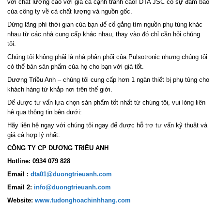
với chất lượng cao với giá cả cạnh tranh cao! DTA JSC có sự đảm bảo
của công ty về cả chất lượng và nguồn gốc.
Đừng lãng phí thời gian của bạn để cố gắng tìm nguồn phụ tùng khác
nhau từ các nhà cung cấp khác nhau, thay vào đó chỉ cần hỏi chúng
tôi.
Chúng tôi không phải là nhà phân phối của Pulsotronic nhưng chúng tôi
có thể bán sản phẩm của họ cho bạn với giá tốt.
Dương Triều Anh – chúng tôi cung cấp hơn 1 ngàn thiết bị phụ tùng cho
khách hàng từ khắp nơi trên thế giới.
Để được tư vấn lựa chọn sản phẩm tốt nhất từ chúng tôi, vui lòng liên
hệ qua thông tin bên dưới:
Hãy liên hệ ngay với chúng tôi ngay để được hỗ trợ tư vấn kỹ thuật và
giá cả hợp lý nhất:
CÔNG TY CP DƯƠNG TRIỀU ANH
Hotline: 0934 079 828
Email :
dta01@duongtrieuanh.com
Email 2:
info@duongtrieuanh.com
Website:
www.tudonghoachinhhang.com