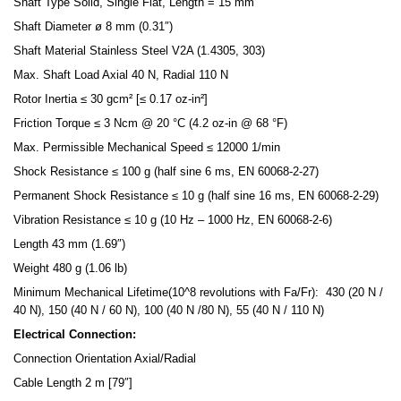
Shaft Type Solid, Single Flat, Length = 15 mm
Shaft Diameter ø 8 mm (0.31″)
Shaft Material Stainless Steel V2A (1.4305, 303)
Max. Shaft Load Axial 40 N, Radial 110 N
Rotor Inertia ≤ 30 gcm² [≤ 0.17 oz-in²]
Friction Torque ≤ 3 Ncm @ 20 °C (4.2 oz-in @ 68 °F)
Max. Permissible Mechanical Speed ≤ 12000 1/min
Shock Resistance ≤ 100 g (half sine 6 ms, EN 60068-2-27)
Permanent Shock Resistance ≤ 10 g (half sine 16 ms, EN 60068-2-29)
Vibration Resistance ≤ 10 g (10 Hz – 1000 Hz, EN 60068-2-6)
Length 43 mm (1.69″)
Weight 480 g (1.06 lb)
Minimum Mechanical Lifetime(10^8 revolutions with Fa/Fr): 430 (20 N /
40 N), 150 (40 N / 60 N), 100 (40 N /80 N), 55 (40 N / 110 N)
Electrical Connection:
Connection Orientation Axial/Radial
Cable Length 2 m [79″]