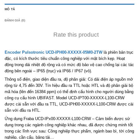
MÔ TẢ
ĐÁNH GIÁ (0)
Rate this product
Encoder Pulsotronic UCD-IPH00-XXXXX-05M0-2TW
là phiên bản trục
đặc, có kích thước tiêu chuẩn công nghiệp với mặt bích kẹp. Hoạt
động trong dải nhiệt độ rộng và có mức độ bảo vệ cao chống lại các tác
động bên ngoài – IP65 (trục) và IP66 / IP67 (vỏ).
Thông số điện, giao diện đầu ra, độ phân giải: Có dải điện áp nguồn mở
rộng từ 4,75 đến 30V. Tín hiệu đầu ra TTL hoặc HTL và độ phân giải bộ
mã hóa (lên đến 16384 ppm) có thể định cấu hình cho người dùng bằng
công cụ cấu hình UBIFAST. Model UCD-IPT00-XXXXX-L100-CRW
được cài sẵn với đầu ra TTL, UCD-IPH00-XXXXX-L100-CRW được cài
sẵn với đầu ra HTL.
Ứng dụng Fraba UCD-IPx00-XXXXX-L100-CRW – Cảm biến được sử
dụng trong các ngành công nghiệp khác nhau, đã được chứng minh tốt
trong các lĩnh vực sau: Công nghiệp thực phẩm, ngành bao bì, tời công
nghiệp, cần cẩu, băng tải…