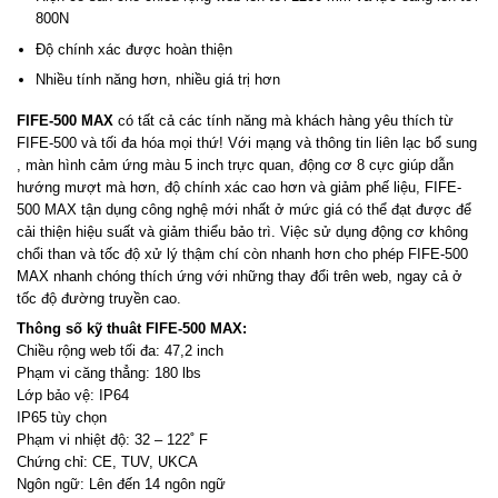
800N
Độ chính xác được hoàn thiện
Nhiều tính năng hơn, nhiều giá trị hơn
FIFE-500 MAX
có tất cả các tính năng mà khách hàng yêu thích từ
FIFE-500 và tối đa hóa mọi thứ! Với mạng và thông tin liên lạc bổ sung
, màn hình cảm ứng màu 5 inch trực quan, động cơ 8 cực giúp dẫn
hướng mượt mà hơn, độ chính xác cao hơn và giảm phế liệu, FIFE-
500 MAX tận dụng công nghệ mới nhất ở mức giá có thể đạt được để
cải thiện hiệu suất và giảm thiểu bảo trì. Việc sử dụng động cơ không
chổi than và tốc độ xử lý thậm chí còn nhanh hơn cho phép FIFE-500
MAX nhanh chóng thích ứng với những thay đổi trên web, ngay cả ở
tốc độ đường truyền cao.
Thông số kỹ thuât FIFE-500 MAX:
Chiều rộng web tối đa: 47,2 inch
Phạm vi căng thẳng: 180 lbs
Lớp bảo vệ: IP64
IP65 tùy chọn
Phạm vi nhiệt độ: 32 – 122˚ F
Chứng chỉ: CE, TUV, UKCA
Ngôn ngữ: Lên đến 14 ngôn ngữ