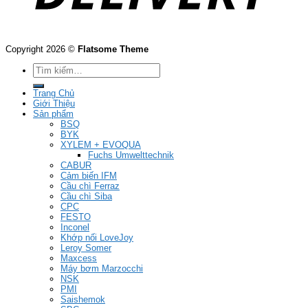
Copyright 2026 ©
Flatsome Theme
Tìm
kiếm:
Trang Chủ
Giới Thiệu
Sản phẩm
BSQ
BYK
XYLEM + EVOQUA
Fuchs Umwelttechnik
CABUR
Cảm biến IFM
Cầu chì Ferraz
Cầu chì Siba
CPC
FESTO
Inconel
Khớp nối LoveJoy
Leroy Somer
Maxcess
Máy bơm Marzocchi
NSK
PMI
Saishemok