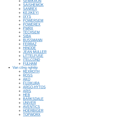
SEMIKRON
SAISHEMOK
SANREX
KEJIKEYI
IXYS
POWERSEM
POWEREX
PWRX
TECHSEM
SIBA
BUSSMANN
FERRAZ
HINODE
JEAN MULLER
LITTELFUSE
ITELCOND
FULHAM
Van công nghiệp
REXROTH
ROSS
AKO
FUJIKURA
ARGO-HYTOS
ARIS
HEB
BARKSDALE
UNIVER
AVENTICS
HOERBIGER
TOPWORX