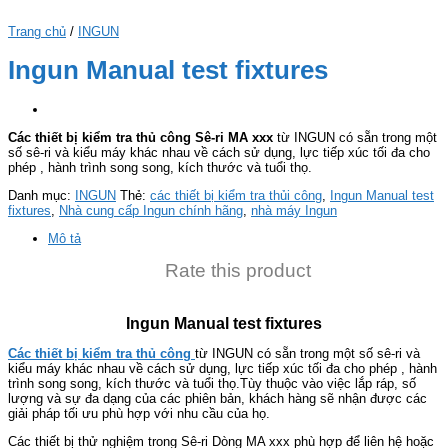
Trang chủ
/
INGUN
Ingun Manual test fixtures
Các thiết bị kiểm tra thủ công Sê-ri MA xxx
từ INGUN có sẵn trong một
số sê-ri và kiểu máy khác nhau về cách sử dụng, lực tiếp xúc tối đa cho
phép , hành trình song song, kích thước và tuổi thọ.
Danh mục:
INGUN
Thẻ:
các thiết bị kiểm tra thủi công
,
Ingun Manual test
fixtures
,
Nhà cung cấp Ingun chính hãng
,
nhà máy Ingun
Mô tả
Rate this product
Ingun Manual test fixtures
Các thiết bị kiểm tra thủ công
từ INGUN có sẵn trong một số sê-ri và
kiểu máy khác nhau về cách sử dụng, lực tiếp xúc tối đa cho phép , hành
trình song song, kích thước và tuổi thọ.Tùy thuộc vào việc lắp ráp, số
lượng và sự đa dạng của các phiên bản, khách hàng sẽ nhận được các
giải pháp tối ưu phù hợp với nhu cầu của họ.
Các thiết bị thử nghiệm trong Sê-ri Dòng MA xxx phù hợp để liên hệ hoặc