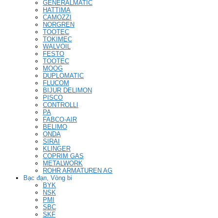
GENERALMATIC
HATTIMA
CAMOZZI
NORGREN
TOOTEC
TOKIMEC
WALVOIL
FESTO
TOOTEC
MOOG
DUPLOMATIC
FLUCOM
BIJUR DELIMON
PISCO
CONTROLLI
PA
FABCO-AIR
BELIMO
ONDA
SIRAI
KLINGER
COPRIM GAS
METALWORK
ROHR ARMATUREN AG
Bạc đạn, Vòng bi
BYK
NSK
PMI
SBC
SKF