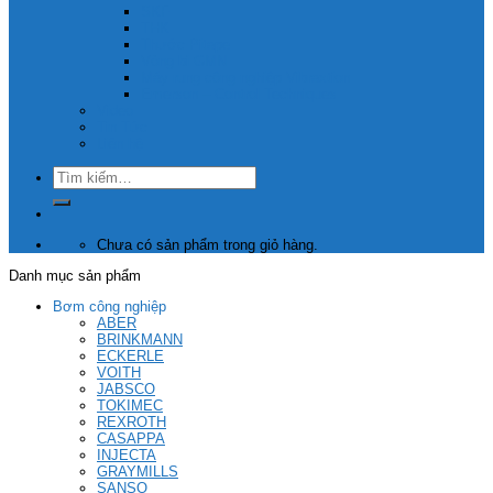
SKF
THK
Thước Pitape
Vòng bi GMN
Máy rung công nghiệp Vibraxtion
Emerson – Control Techniques
Video
Tin Tức
Liên hệ
Tìm
kiếm:
Chưa có sản phẩm trong giỏ hàng.
Danh mục sản phẩm
Bơm công nghiệp
ABER
BRINKMANN
ECKERLE
VOITH
JABSCO
TOKIMEC
REXROTH
CASAPPA
INJECTA
GRAYMILLS
SANSO