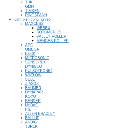
THK
GMN
TIMKEN
RINGSPANN
Cảm biến công nghiệp
MAXCESS
WEBEX
ROTOMERICS
VALLEY ROLLER
MENGES ROLLER
APG
OMEGA
BECK
MICROSONIC
SENSOREX
DYNISCO
PULSOTRONIC
WATLOW
SELET
ZIASIOT
BAUMER
DYNAPAR
KOYO
BENDER
HYDAC
PIL
ALLEN-BRADLEY
BALLUF
ANDIG
TURCK