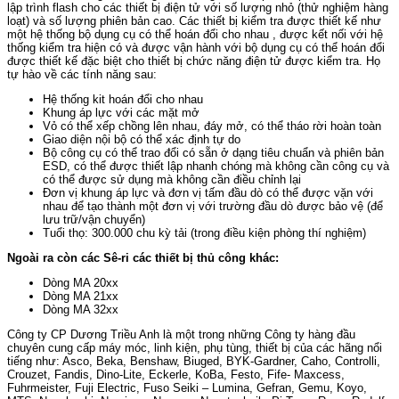
lập trình flash cho các thiết bị điện tử với số lượng nhỏ (thử nghiệm hàng
loạt) và số lượng phiên bản cao. Các thiết bị kiểm tra được thiết kế như
một hệ thống bộ dụng cụ có thể hoán đổi cho nhau , được kết nối với hệ
thống kiểm tra hiện có và được vận hành với bộ dụng cụ có thể hoán đổi
được thiết kế đặc biệt cho thiết bị chức năng điện tử được kiểm tra. Họ
tự hào về các tính năng sau:
Hệ thống kit hoán đổi cho nhau
Khung áp lực với các mặt mở
Vỏ có thể xếp chồng lên nhau, đáy mở, có thể tháo rời hoàn toàn
Giao diện nội bộ có thể xác định tự do
Bộ công cụ có thể trao đổi có sẵn ở dạng tiêu chuẩn và phiên bản
ESD, có thể được thiết lập nhanh chóng mà không cần công cụ và
có thể được sử dụng mà không cần điều chỉnh lại
Đơn vị khung áp lực và đơn vị tấm đầu dò có thể được vặn với
nhau để tạo thành một đơn vị với trường đầu dò được bảo vệ (để
lưu trữ/vận chuyển)
Tuổi thọ: 300.000 chu kỳ tải (trong điều kiện phòng thí nghiệm)
Ngoài ra còn các Sê-ri các thiết bị thủ công khác:
Dòng MA 20xx
Dòng MA 21xx
Dòng MA 32xx
Công ty CP Dương Triều Anh là một trong những Công ty hàng đầu
chuyên cung cấp máy móc, linh kiện, phụ tùng, thiết bị của các hãng nổi
tiếng như: Asco, Beka, Benshaw, Biuged, BYK-Gardner, Caho, Controlli,
Crouzet, Fandis, Dino-Lite, Eckerle, KoBa, Festo, Fife- Maxcess,
Fuhrmeister, Fuji Electric, Fuso Seiki – Lumina, Gefran, Gemu, Koyo,