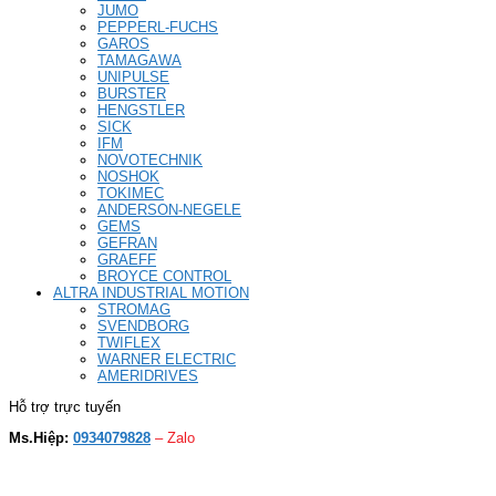
JUMO
PEPPERL-FUCHS
GAROS
TAMAGAWA
UNIPULSE
BURSTER
HENGSTLER
SICK
IFM
NOVOTECHNIK
NOSHOK
TOKIMEC
ANDERSON-NEGELE
GEMS
GEFRAN
GRAEFF
BROYCE CONTROL
ALTRA INDUSTRIAL MOTION
STROMAG
SVENDBORG
TWIFLEX
WARNER ELECTRIC
AMERIDRIVES
Hỗ trợ trực tuyến
Ms.Hiệp:
0934079828
– Zalo