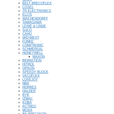
BELT BRECOFLEX
COSEL
TR ELECTRONICS
ELCIS
WACHENDORFF
TAMAGAWA
LEINE & LINDE
SUCO
CAHO
MID-WEST
FUNKE
COMITRONIC
SCHMERSAL
HONEYWELL
MAXON
BERNSTEIN
HITROL
OPKON
SPEEDY BLOCK
VACUFLEX
LOVEJOY
NBK
NORRES
HALDER
BYK
IZMAC
KOBA
ACTREG
MOXA
BK PRECISION