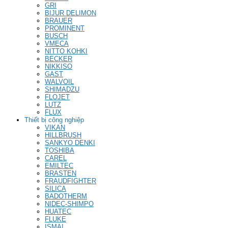
GRI
BIJUR DELIMON
BRAUER
PROMINENT
BUSCH
VMECA
NITTO KOHKI
BECKER
NIKKISO
GAST
WALVOIL
SHIMADZU
FLOJET
LUTZ
FLUX
Thiết bị công nghiệp
VIKAN
HILLBRUSH
SANKYO DENKI
TOSHIBA
CAREL
EMILTEC
BRASTEN
FRAUDFIGHTER
SILICA
BADOTHERM
NIDEC-SHIMPO
HUATEC
FLUKE
ISMAI