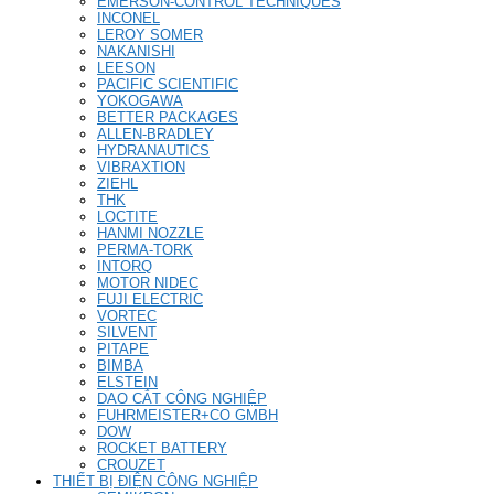
EMERSON-CONTROL TECHNIQUES
INCONEL
LEROY SOMER
NAKANISHI
LEESON
PACIFIC SCIENTIFIC
YOKOGAWA
BETTER PACKAGES
ALLEN-BRADLEY
HYDRANAUTICS
VIBRAXTION
ZIEHL
THK
LOCTITE
HANMI NOZZLE
PERMA-TORK
INTORQ
MOTOR NIDEC
FUJI ELECTRIC
VORTEC
SILVENT
PITAPE
BIMBA
ELSTEIN
DAO CẮT CÔNG NGHIỆP
FUHRMEISTER+CO GMBH
DOW
ROCKET BATTERY
CROUZET
THIẾT BỊ ĐIỆN CÔNG NGHIỆP