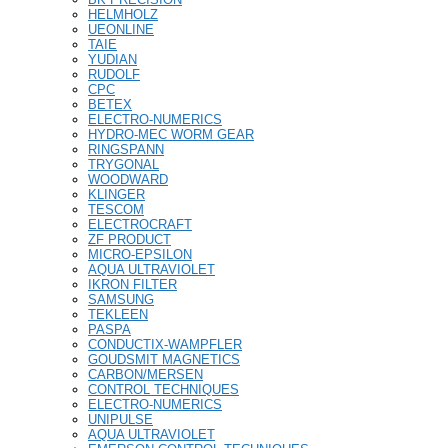
HELMHOLZ
UEONLINE
TAIE
YUDIAN
RUDOLF
CPC
BETEX
ELECTRO-NUMERICS
HYDRO-MEC WORM GEAR
RINGSPANN
TRYGONAL
WOODWARD
KLINGER
TESCOM
ELECTROCRAFT
ZF PRODUCT
MICRO-EPSILON
AQUA ULTRAVIOLET
IKRON FILTER
SAMSUNG
TEKLEEN
PASPA
CONDUCTIX-WAMPFLER
GOUDSMIT MAGNETICS
CARBON/MERSEN
CONTROL TECHNIQUES
ELECTRO-NUMERICS
UNIPULSE
AQUA ULTRAVIOLET