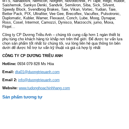
MTS, Nanaboshi, Nemicon, Norgren, Novotechnik, Pi Tape, Rego, Rudolf,
Saishemok, Sankyo Denki, Sandvik, Semikron, Siba, Sick, Silvent,
Speedy Block, Svendbrog Brakes, Taie, Vikan, Vortec, Yudian, Taie,
Better Pack, PIX, Ultrafiter, Vee Gee, Brecoflex, Vacuflex, Pulsotronic,
Duplomatic, Kubler, Warner, Flexaust, Conch, Lube, Moog, Dynapar,
Ross, Cosel, Intermot, Camozzi, Dynisco, Marzocchi, jumo, Moxa,
Flojet…
Công ty CP Dương Triều Anh – chúng tôi cung cấp hơn 1 ngàn thiết bị
phụ tùng cho khách hàng từ khắp nơi trên thế giới. Để được tư vấn lựa
chọn sản phẩm tốt nhất từ chúng tôi, vui lòng liên hệ qua thông tin bên
dưới để được hỗ trợ tư vấn kỹ thuật và giá cả hợp lý nhất
CÔNG TY CP DƯƠNG TRIỀU ANH
Hotline:
0934 079 828 Ms Hòa
Email:
dta01@duongtrieuanh.com
Email 2:
info@duongtrieuanh.com
Website:
www.tudonghoachinhhang.com
Sản phẩm tương tự