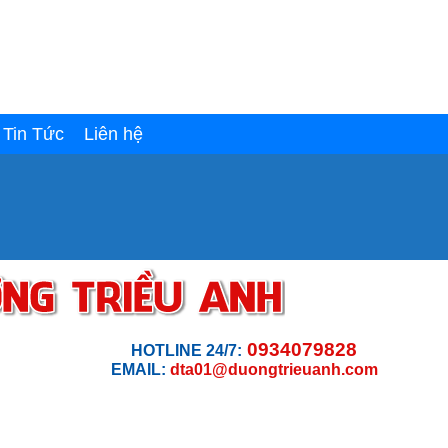
Tin Tức
Liên hệ
0934079828
HOTLINE 24/7:
EMAIL:
dta01@duongtrieuanh.com