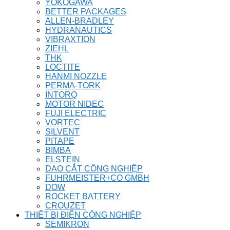
YOKOGAWA
BETTER PACKAGES
ALLEN-BRADLEY
HYDRANAUTICS
VIBRAXTION
ZIEHL
THK
LOCTITE
HANMI NOZZLE
PERMA-TORK
INTORQ
MOTOR NIDEC
FUJI ELECTRIC
VORTEC
SILVENT
PITAPE
BIMBA
ELSTEIN
DAO CẮT CÔNG NGHIỆP
FUHRMEISTER+CO GMBH
DOW
ROCKET BATTERY
CROUZET
THIẾT BỊ ĐIỆN CÔNG NGHIỆP
SEMIKRON