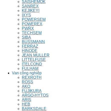
SAISHEMOK
SANREX
KEJIKEYI
IXYS
POWERSEM
POWEREX
PWRX
TECHSEM
SIBA
BUSSMANN
FERRAZ
HINODE
JEAN MULLER
LITTELFUSE
ITELCOND
FULHAM
Van công nghiệp
REXROTH
ROSS
AKO
FUJIKURA
ARGO-HYTOS
ARIS
HEB
BARKSDALE