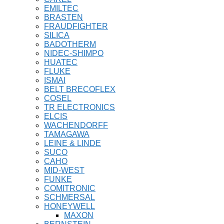
EMILTEC
BRASTEN
FRAUDFIGHTER
SILICA
BADOTHERM
NIDEC-SHIMPO
HUATEC
FLUKE
ISMAI
BELT BRECOFLEX
COSEL
TR ELECTRONICS
ELCIS
WACHENDORFF
TAMAGAWA
LEINE & LINDE
SUCO
CAHO
MID-WEST
FUNKE
COMITRONIC
SCHMERSAL
HONEYWELL
MAXON