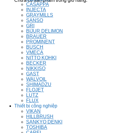
Chưa có sản phẩm trong giỏ hàng.
CASAPPA
INJECTA
GRAYMILLS
SANSO
GRI
BIJUR DELIMON
BRAUER
PROMINENT
BUSCH
VMECA
NITTO KOHKI
BECKER
NIKKISO
GAST
WALVOIL
SHIMADZU
FLOJET
LUTZ
FLUX
Thiết bị công nghiệp
VIKAN
HILLBRUSH
SANKYO DENKI
TOSHIBA
CAREL