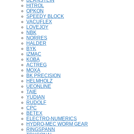
BERNSTEIN
HITROL
OPKON
SPEEDY BLOCK
VACUFLEX
LOVEJOY
NBK
NORRES
HALDER
BYK
IZMAC
KOBA
ACTREG
MOXA
BK PRECISION
HELMHOLZ
UEONLINE
TAIE
YUDIAN
RUDOLF
CPC
BETEX
ELECTRO-NUMERICS
HYDRO-MEC WORM GEAR
RINGSPANN