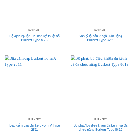
BURKERT
BURKERT
Bộ định vị điện-khí nén kỹ thuật số
Van tỷ lệ cầu 2 ngả điện động
Burkert Type 8692
Burkert Type 3285
BURKERT
BURKERT
Đầu cắm cáp Burkert Form A Type
Bộ phát/ bộ điều khiển đa kênh và đa
2511
chức năng Burkert Type 8619