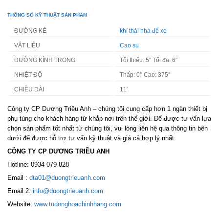
THÔNG SỐ KỸ THUẬT SẢN PHẨM
ĐƯỜNG KẺ
khí thải nhà để xe
VẬT LIỆU
Cao su
ĐƯỜNG KÍNH TRONG
Tối thiểu:
5″
Tối đa:
6″
NHIỆT ĐỘ
Thấp:
0°
Cao:
375°
CHIỀU DÀI
11′
Công ty CP Dương Triều Anh – chúng tôi cung cấp hơn 1 ngàn thiết bị
phụ tùng cho khách hàng từ khắp nơi trên thế giới. Để được tư vấn lựa
chọn sản phẩm tốt nhất từ chúng tôi, vui lòng liên hệ qua thông tin bên
dưới để được hỗ trợ tư vấn kỹ thuật và giá cả hợp lý nhất:
CÔNG TY CP DƯƠNG TRIỀU ANH
Hotline: 0934 079 828
Email :
dta01@duongtrieuanh.com
Email 2:
info@duongtrieuanh.com
Website:
www.tudonghoachinhhang.com