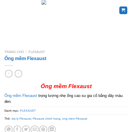
Skip
to
content
TRANG CHỦ
/
FLEXAUST
Ống mềm Flexaust
Ống mềm Flexaust
Ống mềm Flexaust
trọng lượng nhẹ ống cao su gia cố bằng dây màu
đen.
Danh mục:
FLEXAUST
Thẻ:
dai ly Flexaust
,
Flexaust chinh hang
,
ong mem Flexaust