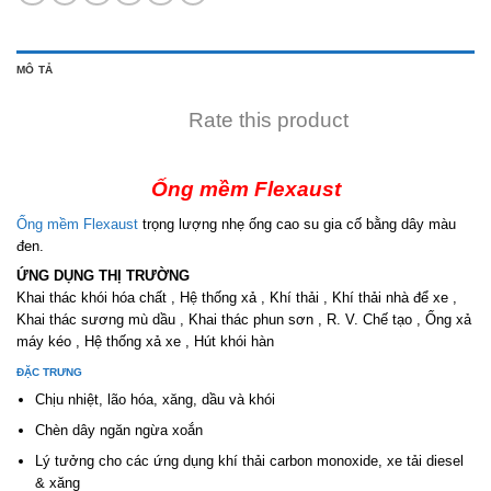
MÔ TẢ
Rate this product
Ống mềm Flexaust
Ống mềm Flexaust
trọng lượng nhẹ ống cao su gia cố bằng dây màu
đen.
ỨNG DỤNG THỊ TRƯỜNG
Khai thác khói hóa chất , Hệ thống xả , Khí thải , Khí thải nhà để xe ,
Khai thác sương mù dầu , Khai thác phun sơn , R. V. Chế tạo , Ống xả
máy kéo , Hệ thống xả xe , Hút khói hàn
ĐẶC TRƯNG
Chịu nhiệt, lão hóa, xăng, dầu và khói
Chèn dây ngăn ngừa xoắn
Lý tưởng cho các ứng dụng khí thải carbon monoxide, xe tải diesel
& xăng