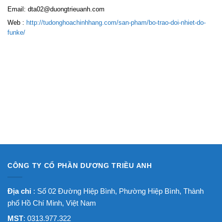
Email: dta02@duongtrieuanh.com
Web :
http://tudonghoachinhhang.com/san-pham/bo-trao-doi-nhiet-do-
funke/
CÔNG TY CỔ PHẦN DƯƠNG TRIỀU ANH
Địa chỉ
: Số 02 Đường Hiệp Bình, Phường Hiệp Bình, Thành
phố Hồ Chí Minh, Việt Nam
MST
: 0313.977.322