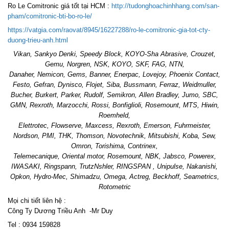
Ro Le Comitronic giá tốt tại HCM :
http://tudonghoachinhhang.com/san-
pham/comitronic-bti-bo-ro-le/
https://vatgia.com/raovat/8945/16227288/ro-le-comitronic-gia-tot-cty-
duong-trieu-anh.html
Vikan, Sankyo Denki, Speedy Block, KOYO-Sha Abrasive, Crouzet,
Gemu, Norgren, NSK, KOYO, SKF, FAG, NTN,
Danaher, Nemicon, Gems, Banner, Enerpac, Lovejoy, Phoenix Contact,
Festo, Gefran, Dynisco, Flojet, Siba, Bussmann, Ferraz, Weidmuller,
Bucher, Burkert, Parker, Rudolf, Semikron, Allen Bradley, Jumo, SBC,
GMN, Rexroth, Marzocchi, Rossi, Bonfiglioli, Rosemount, MTS, Hiwin,
Roemheld,
Elettrotec, Flowserve, Maxcess, Rexroth, Emerson, Fuhrmeister,
Nordson, PMI, THK, Thomson, Novotechnik, Mitsubishi, Koba, Sew,
Omron, Torishima, Contrinex,
Telemecanique, Oriental motor, Rosemount, NBK, Jabsco, Powerex,
IWASAKI, Ringspann, TrutzNshler, RINGSPAN , Unipulse, Nakanishi,
Opkon, Hydro-Mec, Shimadzu, Omega, Actreg, Beckhoff, Seametrics,
Rotometric
Mọi chi tiết liên hệ :
Công Ty Dương Triều Anh -Mr Duy
Tel : 0934 159828