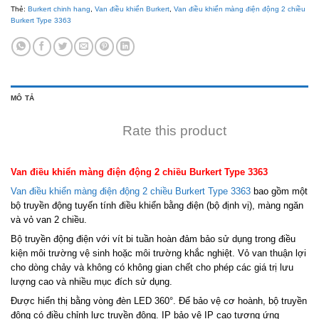
Thẻ:
Burkert chinh hang
,
Van điều khiển Burkert
,
Van điều khiển màng điện động 2 chiều
Burkert Type 3363
MÔ TẢ
Rate this product
Van điều khiển màng điện động 2 chiều Burkert Type 3363
Van điều khiển màng điện động 2 chiều Burkert Type 3363
bao gồm một
bộ truyền động tuyến tính điều khiển bằng điện (bộ định vị), màng ngăn
và vỏ van 2 chiều.
Bộ truyền động điện với vít bi tuần hoàn đảm bảo sử dụng trong điều
kiện môi trường vệ sinh hoặc môi trường khắc nghiệt. Vỏ van thuận lợi
cho dòng chảy và không có không gian chết cho phép các giá trị lưu
lượng cao và nhiều mục đích sử dụng.
Được hiển thị bằng vòng đèn LED 360°. Để bảo vệ cơ hoành, bộ truyền
động có điều chỉnh lực truyền động. IP bảo vệ IP cao tương ứng