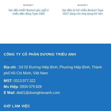
BURKERT
BURKERT
Van điều khiển Burkert góc ngồi 2
Van điện từ 5/2 chiều Burkert Type
chiều điện động Type 3360
6527 dùng cho ứng dụng khí nén
CÔNG TY CỔ PHẦN DƯƠNG TRIỀU ANH
Địa chỉ
: Số 02 Đường Hiệp Bình, Phường Hiệp Bình, Thành
phố Hồ Chí Minh, Việt Nam
MST
: 0313.977.322
Ms Hiệp
: 0934 079 828
E Mail
:
dta01@duongtrieuanh.com
GIỜ LÀM VIỆC