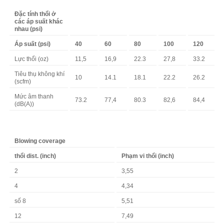
Đặc tính thổi ở
các áp suất khác
nhau (psi)
Áp suất (psi)
40
60
80
100
120
Lực thổi (oz)
11,5
16,9
22.3
27,8
33.2
Tiêu thụ không khí
10
14.1
18.1
22.2
26.2
(scfm)
Mức âm thanh
73.2
77,4
80.3
82,6
84,4
(dB(A))
Blowing coverage
thổi dist. (inch)
Phạm vi thổi (inch)
2
3,55
4
4,34
số 8
5,51
12
7,49