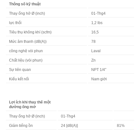
Thông số kỹ thuật
Thay ống hở Ø (inch)
01-Thg4
lực thổi
1,2 lbs
Tiêu thụ không khí (scfm)
16,5
Mức âm thanh (dB(A))
78
công nghệ vòi phun
Laval
Chất liệu (vòi phun)
Zn
Sự liên quan
NPT 1/4″
Kiểu kết nối
Nam giới
Lợi ích khi thay thế một
đường ống mở
Thay ống hở Ø (inch)
01-Thg4
Giảm tiếng ồn
24 [dB(A)]
81%