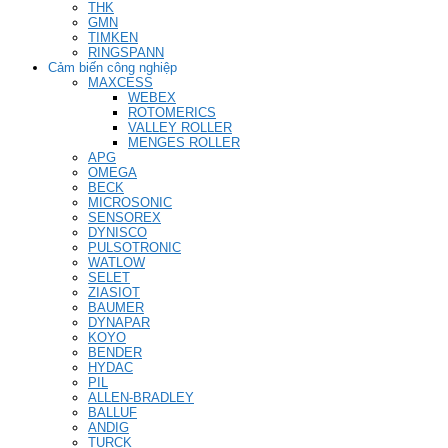
THK
GMN
TIMKEN
RINGSPANN
Cảm biến công nghiệp
MAXCESS
WEBEX
ROTOMERICS
VALLEY ROLLER
MENGES ROLLER
APG
OMEGA
BECK
MICROSONIC
SENSOREX
DYNISCO
PULSOTRONIC
WATLOW
SELET
ZIASIOT
BAUMER
DYNAPAR
KOYO
BENDER
HYDAC
PIL
ALLEN-BRADLEY
BALLUF
ANDIG
TURCK