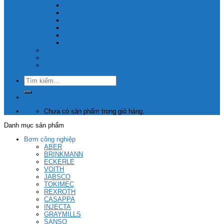
SKF
THK
Thước Pitape
Vòng bi GMN
Máy rung công nghiệp Vibraxtion
Emerson – Control Techniques
Video
Tin Tức
Liên hệ
Tìm
kiếm:
Chưa có sản phẩm trong giỏ hàng.
Danh mục sản phẩm
Bơm công nghiệp
ABER
BRINKMANN
ECKERLE
VOITH
JABSCO
TOKIMEC
REXROTH
CASAPPA
INJECTA
GRAYMILLS
SANSO