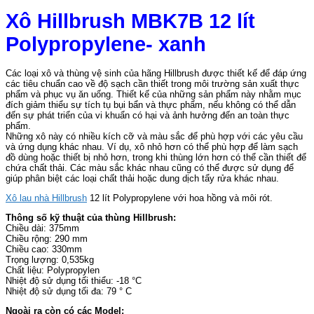
Xô Hillbrush MBK7B 12 lít
Polypropylene- xanh
Các loại xô và thùng vệ sinh của hãng Hillbrush được thiết kế để đáp ứng
các tiêu chuẩn cao về độ sạch cần thiết trong môi trường sản xuất thực
phẩm và phục vụ ăn uống. Thiết kế của những sản phẩm này nhằm mục
đích giảm thiểu sự tích tụ bụi bẩn và thực phẩm, nếu không có thể dẫn
đến sự phát triển của vi khuẩn có hại và ảnh hưởng đến an toàn thực
phẩm.
Những xô này có nhiều kích cỡ và màu sắc để phù hợp với các yêu cầu
và ứng dụng khác nhau. Ví dụ, xô nhỏ hơn có thể phù hợp để làm sạch
đồ dùng hoặc thiết bị nhỏ hơn, trong khi thùng lớn hơn có thể cần thiết để
chứa chất thải. Các màu sắc khác nhau cũng có thể được sử dụng để
giúp phân biệt các loại chất thải hoặc dung dịch tẩy rửa khác nhau.
Xô lau nhà Hillbrush
12 lít Polypropylene với hoa hồng và môi rót.
Thông số kỹ thuật của thùng Hillbrush:
Chiều dài: 375mm
Chiều rộng: 290 mm
Chiều cao: 330mm
Trọng lượng: 0,535kg
Chất liệu: Polypropylen
Nhiệt độ sử dụng tối thiểu: -18 °C
Nhiệt độ sử dụng tối đa: 79 ° C
Ngoài ra còn có các Model: