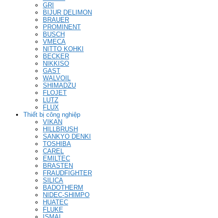
GRI
BIJUR DELIMON
BRAUER
PROMINENT
BUSCH
VMECA
NITTO KOHKI
BECKER
NIKKISO
GAST
WALVOIL
SHIMADZU
FLOJET
LUTZ
FLUX
Thiết bị công nghiệp
VIKAN
HILLBRUSH
SANKYO DENKI
TOSHIBA
CAREL
EMILTEC
BRASTEN
FRAUDFIGHTER
SILICA
BADOTHERM
NIDEC-SHIMPO
HUATEC
FLUKE
ISMAI