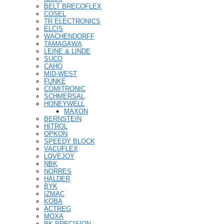
BELT BRECOFLEX
COSEL
TR ELECTRONICS
ELCIS
WACHENDORFF
TAMAGAWA
LEINE & LINDE
SUCO
CAHO
MID-WEST
FUNKE
COMITRONIC
SCHMERSAL
HONEYWELL
MAXON
BERNSTEIN
HITROL
OPKON
SPEEDY BLOCK
VACUFLEX
LOVEJOY
NBK
NORRES
HALDER
BYK
IZMAC
KOBA
ACTREG
MOXA
BK PRECISION