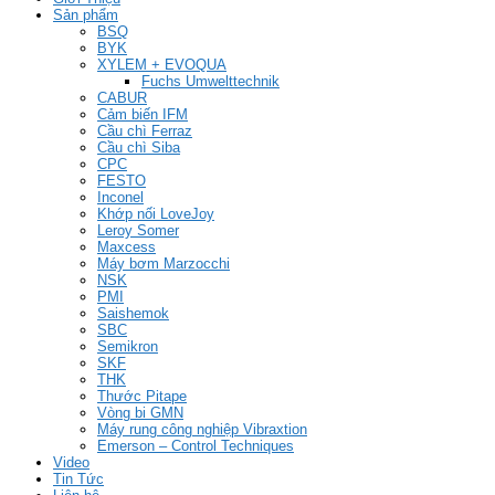
Sản phẩm
BSQ
BYK
XYLEM + EVOQUA
Fuchs Umwelttechnik
CABUR
Cảm biến IFM
Cầu chì Ferraz
Cầu chì Siba
CPC
FESTO
Inconel
Khớp nối LoveJoy
Leroy Somer
Maxcess
Máy bơm Marzocchi
NSK
PMI
Saishemok
SBC
Semikron
SKF
THK
Thước Pitape
Vòng bi GMN
Máy rung công nghiệp Vibraxtion
Emerson – Control Techniques
Video
Tin Tức