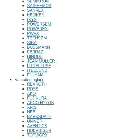
SEMIKRON
SAISHEMOK
SANREX
KEJIKEYI
IXYS
POWERSEM
POWEREX
PWRX
TECHSEM
SIBA
BUSSMANN
FERRAZ
HINODE
JEAN MULLER
LITTELFUSE
ITELCOND
FULHAM
Van công nghiệp
REXROTH
ROSS
AKO
FUJIKURA
ARGO-HYTOS
ARIS
HEB
BARKSDALE
UNIVER
AVENTICS
HOERBIGER
TOPWORX