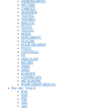
GENERALMATIC
HATTIMA
CAMOZZI
NORGREN
TOOTEC
TOKIMEC
WALVOIL
FESTO
TOOTEC
MOOG
DUPLOMATIC
FLUCOM
BIJUR DELIMON
PISCO
CONTROLLI
PA
FABCO-AIR
BELIMO
ONDA
SIRAI
KLINGER
COPRIM GAS
METALWORK
ROHR ARMATUREN AG
Bạc đạn, Vòng bi
BYK
NSK
PMI
SBC
SKF