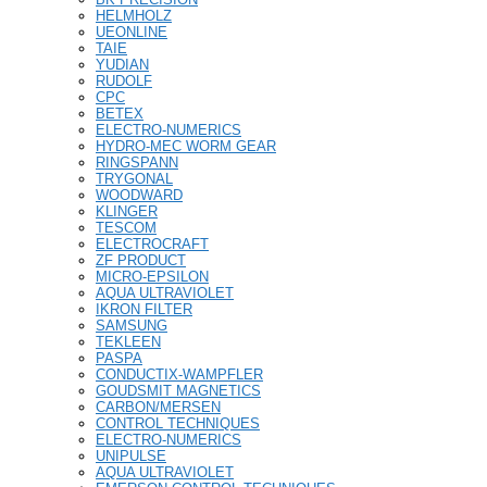
HELMHOLZ
UEONLINE
TAIE
YUDIAN
RUDOLF
CPC
BETEX
ELECTRO-NUMERICS
HYDRO-MEC WORM GEAR
RINGSPANN
TRYGONAL
WOODWARD
KLINGER
TESCOM
ELECTROCRAFT
ZF PRODUCT
MICRO-EPSILON
AQUA ULTRAVIOLET
IKRON FILTER
SAMSUNG
TEKLEEN
PASPA
CONDUCTIX-WAMPFLER
GOUDSMIT MAGNETICS
CARBON/MERSEN
CONTROL TECHNIQUES
ELECTRO-NUMERICS
UNIPULSE
AQUA ULTRAVIOLET