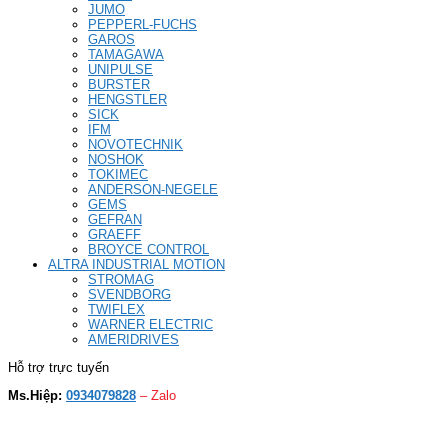
JUMO
PEPPERL-FUCHS
GAROS
TAMAGAWA
UNIPULSE
BURSTER
HENGSTLER
SICK
IFM
NOVOTECHNIK
NOSHOK
TOKIMEC
ANDERSON-NEGELE
GEMS
GEFRAN
GRAEFF
BROYCE CONTROL
ALTRA INDUSTRIAL MOTION
STROMAG
SVENDBORG
TWIFLEX
WARNER ELECTRIC
AMERIDRIVES
Hỗ trợ trực tuyến
Ms.Hiệp:
0934079828
– Zalo