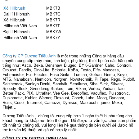
Xô Hillbrush
MBK7B
Đại lí Hillbrush
MBK7G
Xô Hillbrush
MBK7R
Hillbrush Việt Nam
MBK7T
Đại lí Hillbrush
MBK7W
Hillbrush Việt Nam
MBK7Y
Công ty CP Dương Triều Anh
là một trong những Công ty hàng đầu
chuyên cung cấp máy móc, linh kiện, phụ tùng, thiết bị của các hãng nổi
tiếng như: Asco, Beka, Benshaw, Biuged, BYK-Gardner, Caho, Controlli,
Crouzet, Fandis, Dino-Lite, Eckerle, KoBa, Festo, Fife- Maxcess,
Fuhrmeister, Fuji Electric, Fuso Seiki – Lumina, Gefran, Gemu, Koyo,
MTS, Nanaboshi, Nemicon, Norgren, Novotechnik, Pi Tape, Rego, Rudolf,
Saishemok, Sankyo Denki, Sandvik, Semikron, Siba, Sick, Silvent,
Speedy Block, Svendbrog Brakes, Taie, Vikan, Vortec, Yudian, Taie,
Better Pack, PIX, Ultrafiter, Vee Gee, Brecoflex, Vacuflex, Pulsotronic,
Duplomatic, Kubler, Warner, Flexaust, Conch, Lube, Moog, Dynapar,
Ross, Cosel, Intermot, Camozzi, Dynisco, Marzocchi, jumo, Moxa,
Flojet…
Dương Triều Anh – chúng tôi cung cấp hơn 1 ngàn thiết bị phụ tùng cho
khách hàng từ khắp nơi trên thế giới. Để được tư vấn lựa chọn sản phẩm
tốt nhất từ chúng tôi, vui lòng liên hệ qua thông tin bên dưới để được hỗ
trợ tư vấn kỹ thuật và giá cả hợp lý nhất:
CÔNG TY CP DƯƠNG TRIỀU ANH