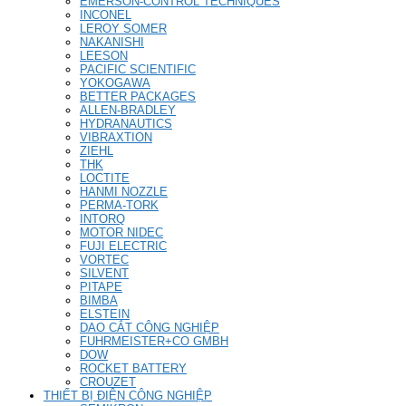
EMERSON-CONTROL TECHNIQUES
INCONEL
LEROY SOMER
NAKANISHI
LEESON
PACIFIC SCIENTIFIC
YOKOGAWA
BETTER PACKAGES
ALLEN-BRADLEY
HYDRANAUTICS
VIBRAXTION
ZIEHL
THK
LOCTITE
HANMI NOZZLE
PERMA-TORK
INTORQ
MOTOR NIDEC
FUJI ELECTRIC
VORTEC
SILVENT
PITAPE
BIMBA
ELSTEIN
DAO CẮT CÔNG NGHIỆP
FUHRMEISTER+CO GMBH
DOW
ROCKET BATTERY
CROUZET
THIẾT BỊ ĐIỆN CÔNG NGHIỆP