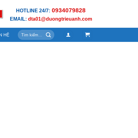
0934079828
HOTLINE 24/7:
EMAIL:
dta01@duongtrieuanh.com
Tìm
N HỆ
kiếm: