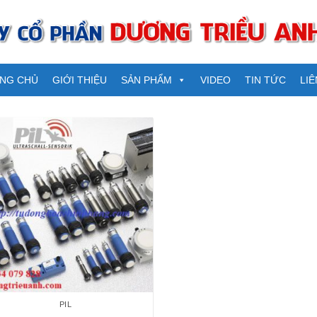
NG CHỦ
GIỚI THIỆU
SẢN PHẨM
VIDEO
TIN TỨC
LIÊ
PIL