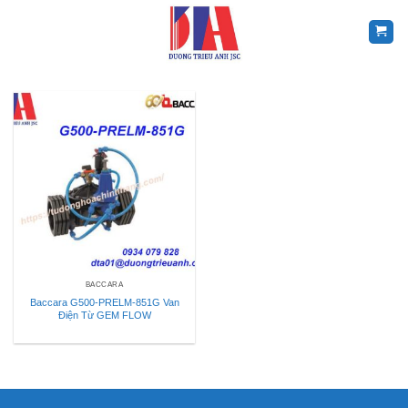
Skip
to
content
BACCARA
Baccara G500-PRELM-851G Van
Điện Từ GEM FLOW