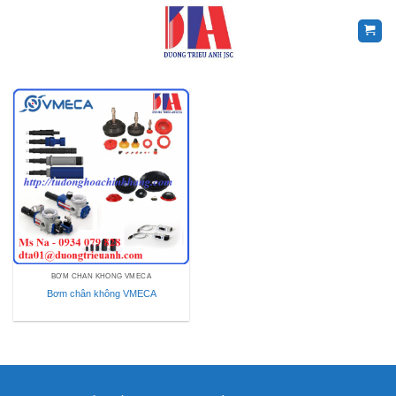
Skip
to
content
BƠM CHÂN KHÔNG VMECA
Bơm chân không VMECA