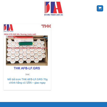
Skip
to
content
THK
Mỡ bôi trơn THK AFB-LF.GRS 70g
chính hãng có SẴN – giao ngay