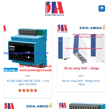
Skip
to
content
ZIEHL
ZIEHL
Bộ điều khiển nhiệt độ ZIEHL – rơ le
Bộ lọc sóng Ziehl – Abegg chính
giám sát ZIEHL
hãng
Được xếp
hạng
5.00
5 sao