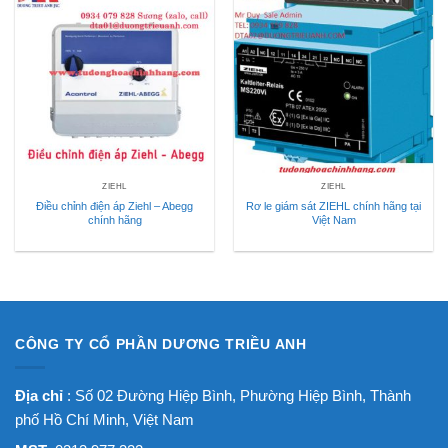
ZIEHL
ZIEHL
Điều chỉnh điện áp Ziehl – Abegg
Rơ le giám sát ZIEHL chính hãng tại
chính hãng
Việt Nam
CÔNG TY CỔ PHẦN DƯƠNG TRIỀU ANH
Địa chỉ
: Số 02 Đường Hiệp Bình, Phường Hiệp Bình, Thành
phố Hồ Chí Minh, Việt Nam