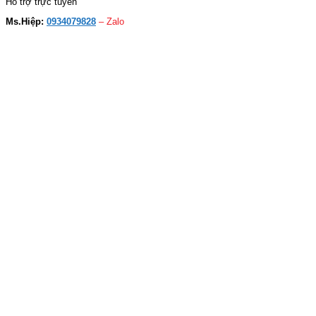
Hỗ trợ trực tuyến
Ms.Hiệp:
0934079828
– Zalo