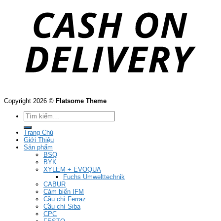
Copyright 2026 ©
Flatsome Theme
Tìm
kiếm:
Trang Chủ
Giới Thiệu
Sản phẩm
BSQ
BYK
XYLEM + EVOQUA
Fuchs Umwelttechnik
CABUR
Cảm biến IFM
Cầu chì Ferraz
Cầu chì Siba
CPC