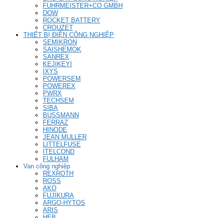
FUHRMEISTER+CO GMBH
DOW
ROCKET BATTERY
CROUZET
THIẾT BỊ ĐIỆN CÔNG NGHIỆP
SEMIKRON
SAISHEMOK
SANREX
KEJIKEYI
IXYS
POWERSEM
POWEREX
PWRX
TECHSEM
SIBA
BUSSMANN
FERRAZ
HINODE
JEAN MULLER
LITTELFUSE
ITELCOND
FULHAM
Van công nghiệp
REXROTH
ROSS
AKO
FUJIKURA
ARGO-HYTOS
ARIS
HEB