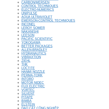
CARBON/MERSEN
CONTROL TECHNIQUES
ELECTRO-NUMERICS
UNIPULSE
AQUA ULTRAVIOLET
EMERSON-CONTROL TECHNIQUES
INCONEL
LEROY SOMER
NAKANISHI
LEESON
PACIFIC SCIENTIFIC
YOKOGAWA
BETTER PACKAGES
ALLEN-BRADLEY
HYDRANAUTICS
VIBRAXTION
ZIEHL
THK
LOCTITE
HANMI NOZZLE
PERMA-TORK
INTORQ
MOTOR NIDEC
FUJI ELECTRIC
VORTEC
SILVENT
PITAPE
BIMBA
ELSTEIN
DAO CẮT CÔNG NGHIỆP