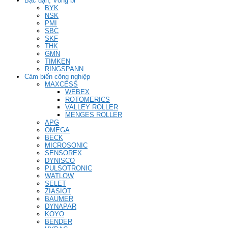
Bạc đạn, Vòng bi
BYK
NSK
PMI
SBC
SKF
THK
GMN
TIMKEN
RINGSPANN
Cảm biến công nghiệp
MAXCESS
WEBEX
ROTOMERICS
VALLEY ROLLER
MENGES ROLLER
APG
OMEGA
BECK
MICROSONIC
SENSOREX
DYNISCO
PULSOTRONIC
WATLOW
SELET
ZIASIOT
BAUMER
DYNAPAR
KOYO
BENDER