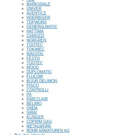
BARKSDALE
UNIVER
AVENTICS
HOERBIGER
TOPWORX
GENERALMATIC
HATTIMA
CAMOZZI
NORGREN
TOOTEC
TOKIMEC
WALVOIL
FESTO
TOOTEC
MOOG
DUPLOMATIC
FLUCOM
BIJUR DELIMON
PISCO
CONTROLLI
PA
FABCO-AIR
BELIMO
ONDA
SIRAI
KLINGER
COPRIM GAS
METALWORK
ROHR ARMATUREN AG