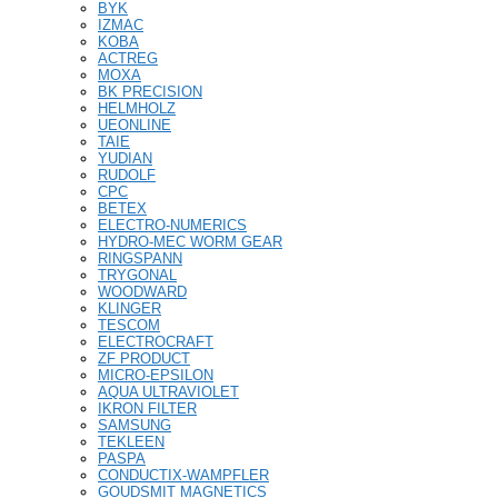
BYK
IZMAC
KOBA
ACTREG
MOXA
BK PRECISION
HELMHOLZ
UEONLINE
TAIE
YUDIAN
RUDOLF
CPC
BETEX
ELECTRO-NUMERICS
HYDRO-MEC WORM GEAR
RINGSPANN
TRYGONAL
WOODWARD
KLINGER
TESCOM
ELECTROCRAFT
ZF PRODUCT
MICRO-EPSILON
AQUA ULTRAVIOLET
IKRON FILTER
SAMSUNG
TEKLEEN
PASPA
CONDUCTIX-WAMPFLER
GOUDSMIT MAGNETICS