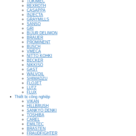
TOKIMEC
REXROTH
CASAPPA
INJECTA
GRAYMILLS
SANSO
GRI
BIJUR DELIMON
BRAUER
PROMINENT
BUSCH
VMECA
NITTO KOHKI
BECKER
NIKKISO
GAST
WALVOIL
SHIMADZU
FLOJET
LUTZ
FLUX
Thiết bị công nghiệp
VIKAN
HILLBRUSH
SANKYO DENKI
TOSHIBA
CAREL
EMILTEC
BRASTEN
FRAUDFIGHTER