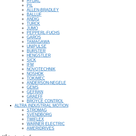
HYDAC
PIL
ALLEN-BRADLEY
BALLUF
ANDIG
TURCK
JUMO
PEPPERL-FUCHS
GAROS
TAMAGAWA
UNIPULSE
BURSTER
HENGSTLER
SICK
IFM
NOVOTECHNIK
NOSHOK
TOKIMEC
ANDERSON-NEGELE
GEMS
GEFRAN
GRAEFF
BROYCE CONTROL
ALTRA INDUSTRIAL MOTION
STROMAG
SVENDBORG
TWIFLEX
WARNER ELECTRIC
AMERIDRIVES