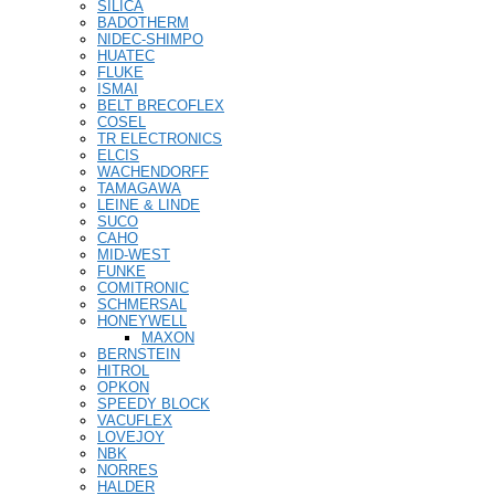
SILICA
BADOTHERM
NIDEC-SHIMPO
HUATEC
FLUKE
ISMAI
BELT BRECOFLEX
COSEL
TR ELECTRONICS
ELCIS
WACHENDORFF
TAMAGAWA
LEINE & LINDE
SUCO
CAHO
MID-WEST
FUNKE
COMITRONIC
SCHMERSAL
HONEYWELL
MAXON
BERNSTEIN
HITROL
OPKON
SPEEDY BLOCK
VACUFLEX
LOVEJOY
NBK
NORRES
HALDER