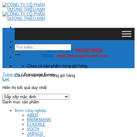
Skip
to
content
Tìm
0934079828
kiếm:
HOTLINE 24/7:
EMAIL:
dta01@duongtrieuanh.com
Giỏ hàng
Chưa có sản phẩm trong giỏ hàng.
Trang chủ
/
Bussmann Fuses
Chưa có sản phẩm trong giỏ hàng.
Lọc
Hiển thị kết quả duy nhất
Danh mục sản phẩm
Bơm công nghiệp
ABER
BRINKMANN
ECKERLE
VOITH
JABSCO