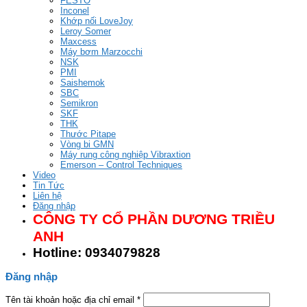
FESTO
Inconel
Khớp nối LoveJoy
Leroy Somer
Maxcess
Máy bơm Marzocchi
NSK
PMI
Saishemok
SBC
Semikron
SKF
THK
Thước Pitape
Vòng bi GMN
Máy rung công nghiệp Vibraxtion
Emerson – Control Techniques
Video
Tin Tức
Liên hệ
Đăng nhập
CÔNG TY CỔ PHẦN DƯƠNG TRIỀU
ANH
Hotline: 0934079828
Đăng nhập
Tên tài khoản hoặc địa chỉ email
*