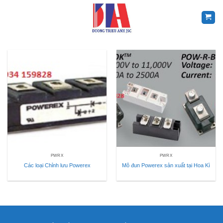
Skip
to
content
PWRX
PWRX
Các loại Chỉnh lưu Powerex
Mô đun Powerex sản xuất tại Hoa Kì