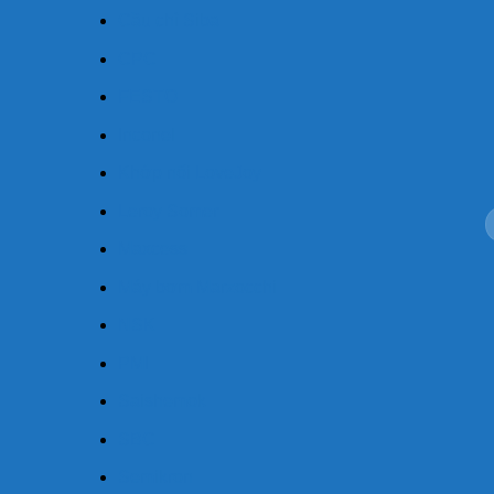
Cầu chì Siba
CPC
FESTO
Inconel
Khớp nối LoveJoy
Leroy Somer
T
k
Maxcess
Máy bơm Marzocchi
NSK
PMI
Saishemok
SBC
Semikron