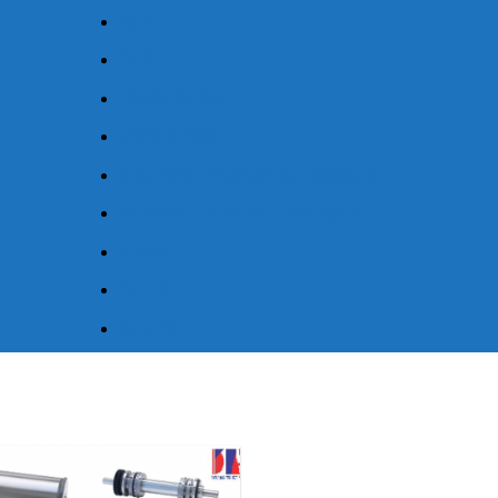
SKF
THK
Thước Pitape
Vòng bi GMN
Máy rung công nghiệp Vibraxtion
Emerson – Control Techniques
Video
Tin Tức
Liên hệ