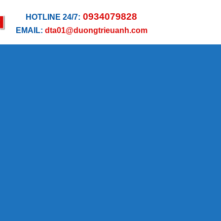
0934079828
HOTLINE 24/7:
EMAIL:
dta01@duongtrieuanh.com