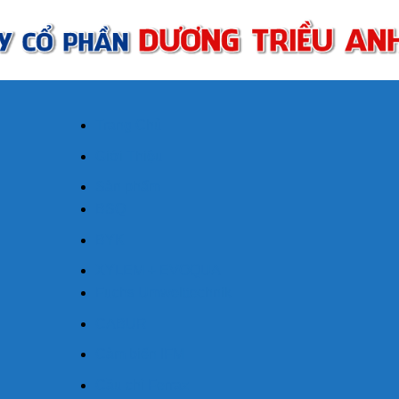
Trang Chủ
Giới Thiệu
Sản phẩm
BSQ
BYK
XYLEM + EVOQUA
Fuchs Umwelttechnik
CABUR
Cảm biến IFM
Cầu chì Ferraz