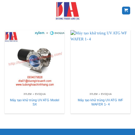
Skip
to
content
XYLEM + EVOQUA
XYLEM + EVOQUA
Máy tạo khử trùng UV ATG Model
Máy tạo khử trùng UV ATG WF
SX
WAFER 1- 4