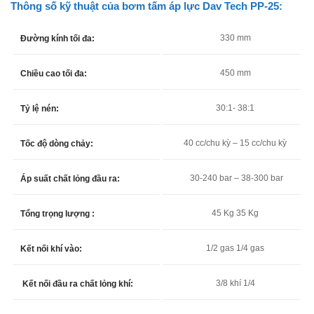
Thông số kỹ thuật của bơm tấm áp lực Dav Tech PP-25:
330 mm
Đường kính tối đa:
450 mm
Chiều cao tối đa:
30:1- 38:1
Tỷ lệ nén:
40 cc/chu kỳ – 15 cc/chu kỳ
Tốc độ dòng chảy:
30-240 bar – 38-300 bar
Áp suất chất lỏng đầu ra:
45 Kg 35 Kg
Tổng trọng lượng :
1/2 gas 1/4 gas
Kết nối khí vào:
3/8 khí 1/4
Kết nối đầu ra chất lỏng khí: