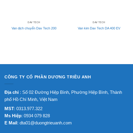
DAV TECH
DAV TECH
Van dịch chuyển Dav Tech 200
Van kim Dav Tech DA 400 EV
CÔNG TY CỔ PHẦN DƯƠNG TRIỀU ANH
Địa chỉ
: Số 02 Đường Hiệp Bình, Phường Hiệp Bình, Thành
phố Hồ Chí Minh, Việt Nam
MST
: 0313.977.322
Ms Hiệp
: 0934 079 828
E Mail
:
dta01@duongtrieuanh.com