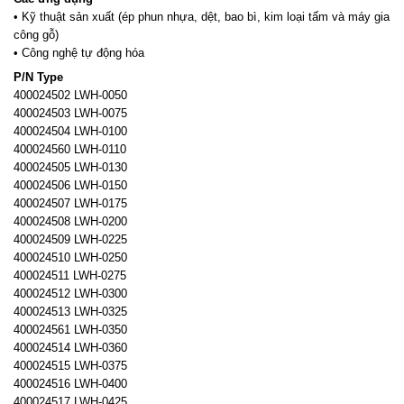
• Kỹ thuật sản xuất (ép phun nhựa, dệt, bao bì, kim loại tấm và máy gia
công gỗ)
• Công nghệ tự động hóa
P/N Type
400024502 LWH-0050
400024503 LWH-0075
400024504 LWH-0100
400024560 LWH-0110
400024505 LWH-0130
400024506 LWH-0150
400024507 LWH-0175
400024508 LWH-0200
400024509 LWH-0225
400024510 LWH-0250
400024511 LWH-0275
400024512 LWH-0300
400024513 LWH-0325
400024561 LWH-0350
400024514 LWH-0360
400024515 LWH-0375
400024516 LWH-0400
400024517 LWH-0425