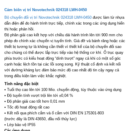
Cảm biến vị trí Novotechnik 024318 LWH-0450
Bộ chuyển đổi vị trí Novotechnik 024318 LWH-0450
được làm từ nhựa
dẫn điện để đo hành trình trực tiếp, chính xác trong các ứng dụng hiển
thị hoặc phản hồi.
Độ phân giải cao kết hợp với chiều dài hành trình lên tới 900 mm cho
phép đo chính xác chuyển vị tuyến tính. Giá đỡ và bánh răng hoặc các
thiết bị tương tự là không cần thiết vì thiết kế của bộ chuyển đổi sao
cho chúng có thể được lắp trực tiếp vào hệ thống cơ khí. Ổ trục quay
phía trước có kiểu hoạt động “dính trượt” ngay cả khi có một số góc
cạnh hoặc lệch tồn tại các lỗi song song. Kỹ thuật cố định và kết nối
với đường kháng lực đảm bảo mức độ cao nhất độ tin cậy ngay cả
trong điều kiện làm việc khắc nghiệt.
Tính năng đặc biệt
• Tuổi thọ cao lên tới 100 Mio. chuyển động, tùy thuộc vào ứng dụng
• Độ tuyến tính vượt trội lên tới ±0,04 %
• Độ phân giải cao tốt hơn 0,01 mm
• Tốc độ hoạt động rất cao
• Kết nối qua phích cắm và ổ cắm với DIN EN 175301-803
(trước đây là DIN 43650, đầu nối thủy lực)
• Lớp bảo vệ IP55
Các ứng dụng