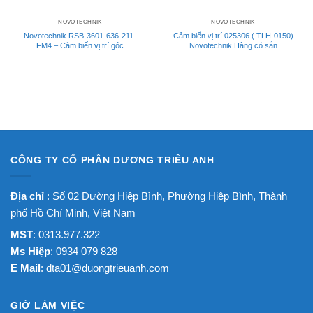
NOVOTECHNIK
NOVOTECHNIK
Novotechnik RSB-3601-636-211-
Cảm biến vị trí 025306 ( TLH-0150)
FM4 – Cảm biến vị trí góc
Novotechnik Hàng có sẵn
CÔNG TY CỔ PHẦN DƯƠNG TRIỀU ANH
Địa chỉ
: Số 02 Đường Hiệp Bình, Phường Hiệp Bình, Thành
phố Hồ Chí Minh, Việt Nam
MST
: 0313.977.322
Ms Hiệp
: 0934 079 828
E Mail
:
dta01@duongtrieuanh.com
GIỜ LÀM VIỆC