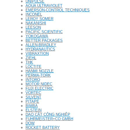
UNIPULSE
AQUA ULTRAVIOLET
EMERSON-CONTROL TECHNIQUES
INCONEL
LEROY SOMER
NAKANISHI
LEESON
PACIFIC SCIENTIFIC
YOKOGAWA
BETTER PACKAGES
ALLEN-BRADLEY
HYDRANAUTICS
VIBRAXTION
ZIEHL
THK
LOCTITE
HANMI NOZZLE
PERMA-TORK
INTORQ
MOTOR NIDEC
FUJI ELECTRIC
VORTEC
SILVENT
PITAPE
BIMBA
ELSTEIN
DAO CẮT CÔNG NGHIỆP
FUHRMEISTER+CO GMBH
DOW
ROCKET BATTERY