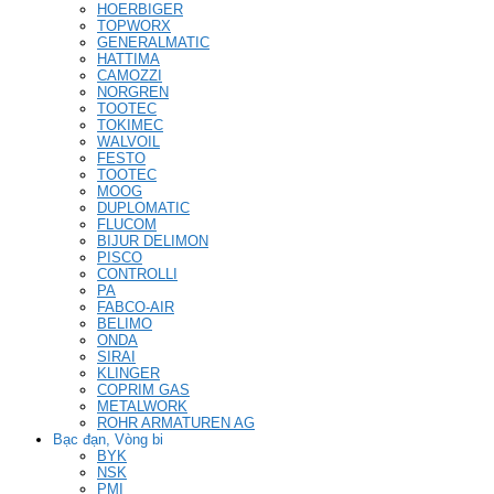
HOERBIGER
TOPWORX
GENERALMATIC
HATTIMA
CAMOZZI
NORGREN
TOOTEC
TOKIMEC
WALVOIL
FESTO
TOOTEC
MOOG
DUPLOMATIC
FLUCOM
BIJUR DELIMON
PISCO
CONTROLLI
PA
FABCO-AIR
BELIMO
ONDA
SIRAI
KLINGER
COPRIM GAS
METALWORK
ROHR ARMATUREN AG
Bạc đạn, Vòng bi
BYK
NSK
PMI