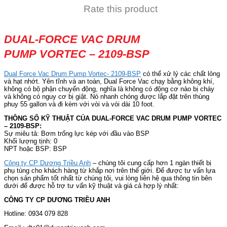
Rate this product
DUAL-FORCE VAC DRUM
PUMP VORTEC – 2109-BSP
Dual Force Vac Drum Pump Vortec- 2109-BSP
có thể xử lý các chất lỏng
và hạt nhớt. Yên tĩnh và an toàn, Dual Force Vac chạy bằng không khí,
không có bộ phận chuyển động, nghĩa là không có động cơ nào bị cháy
và không có nguy cơ bị giật. Nó nhanh chóng được lắp đặt trên thùng
phuy 55 gallon và đi kèm với vòi và vòi dài 10 foot.
THÔNG SỐ KỸ THUẬT CỦA DUAL-FORCE VAC DRUM PUMP VORTEC
– 2109-BSP:
Sự miêu tả: Bơm trống lực kép với đầu vào BSP
Khối lượng tịnh: 0
NPT hoặc BSP: BSP
Công ty CP Dương Triều Anh
– chúng tôi cung cấp hơn 1 ngàn thiết bị
phụ tùng cho khách hàng từ khắp nơi trên thế giới. Để được tư vấn lựa
chọn sản phẩm tốt nhất từ chúng tôi, vui lòng liên hệ qua thông tin bên
dưới để được hỗ trợ tư vấn kỹ thuật và giá cả hợp lý nhất:
CÔNG TY CP DƯƠNG TRIỀU ANH
Hotline: 0934 079 828