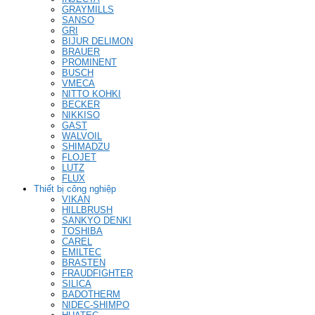
GRAYMILLS
SANSO
GRI
BIJUR DELIMON
BRAUER
PROMINENT
BUSCH
VMECA
NITTO KOHKI
BECKER
NIKKISO
GAST
WALVOIL
SHIMADZU
FLOJET
LUTZ
FLUX
Thiết bị công nghiệp
VIKAN
HILLBRUSH
SANKYO DENKI
TOSHIBA
CAREL
EMILTEC
BRASTEN
FRAUDFIGHTER
SILICA
BADOTHERM
NIDEC-SHIMPO