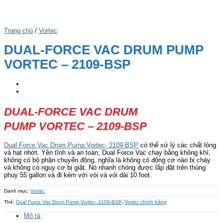
Trang chủ
/
Vortec
DUAL-FORCE VAC DRUM PUMP
VORTEC – 2109-BSP
DUAL-FORCE VAC DRUM
PUMP VORTEC – 2109-BSP
Dual Force Vac Drum Pump Vortec- 2109-BSP
có thể xử lý các chất lỏng
và hạt nhớt. Yên tĩnh và an toàn, Dual Force Vac chạy bằng không khí,
không có bộ phận chuyển động, nghĩa là không có động cơ nào bị cháy
và không có nguy cơ bị giật. Nó nhanh chóng được lắp đặt trên thùng
phuy 55 gallon và đi kèm với vòi và vòi dài 10 foot.
Danh mục:
Vortec
Thẻ:
Dual Force Vac Drum Pump Vortec- 2109-BSP
,
Vortec chính hãng
Mô tả