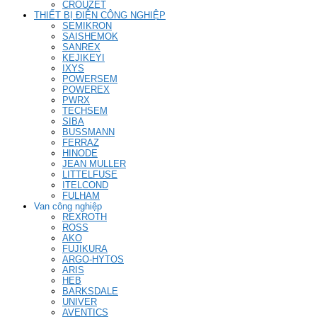
CROUZET
THIẾT BỊ ĐIỆN CÔNG NGHIỆP
SEMIKRON
SAISHEMOK
SANREX
KEJIKEYI
IXYS
POWERSEM
POWEREX
PWRX
TECHSEM
SIBA
BUSSMANN
FERRAZ
HINODE
JEAN MULLER
LITTELFUSE
ITELCOND
FULHAM
Van công nghiệp
REXROTH
ROSS
AKO
FUJIKURA
ARGO-HYTOS
ARIS
HEB
BARKSDALE
UNIVER
AVENTICS