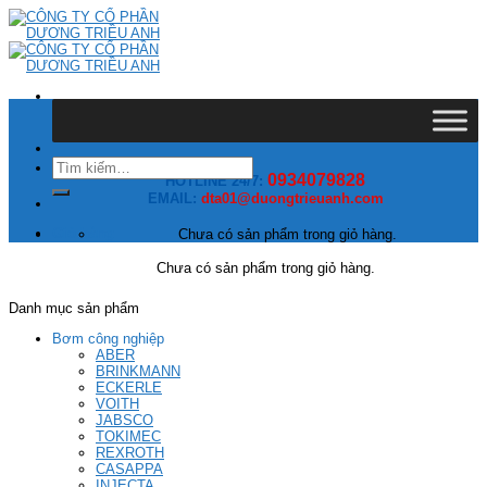
Skip
to
content
Tìm
0934079828
kiếm:
HOTLINE 24/7:
EMAIL:
dta01@duongtrieuanh.com
Giỏ hàng
Chưa có sản phẩm trong giỏ hàng.
Chưa có sản phẩm trong giỏ hàng.
Danh mục sản phẩm
Bơm công nghiệp
ABER
BRINKMANN
ECKERLE
VOITH
JABSCO
TOKIMEC
REXROTH
CASAPPA
INJECTA