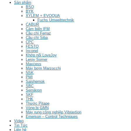
Sản phẩm
BSQ
BYK
XYLEM + EVOQUA
Fuchs Umwelttechnik
CABUR
Cảm biến IFM
Cầu chì Ferraz
Cầu chì Siba
CPC
FESTO
Inconel
Khớp nối LoveJoy
Leroy Somer
Maxcess
Máy bơm Marzocchi
NSK
PMI
Saishemok
SBC
Semikron
SKF
THK
Thước Pitape
Vòng bi GMN
Máy rung công nghiệp Vibraxtion
Emerson – Control Techniques
Video
Tin Tức
Liên hệ