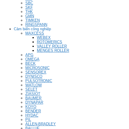
SBC
SKF
THK
GMN
TIMKEN
RINGSPANN
Cảm biến công nghiệp
MAXCESS
WEBEX
ROTOMERICS
VALLEY ROLLER
MENGES ROLLER
APG
OMEGA
BECK
MICROSONIC
SENSOREX
DYNISCO
PULSOTRONIC
WATLOW
SELET
ZIASIOT
BAUMER
DYNAPAR
KOYO
BENDER
HYDAC
PIL
ALLEN-BRADLEY
BALLUF