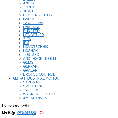
ANDIG
TURCK
JUMO
PEPPERL-FUCHS
GAROS
TAMAGAWA
UNIPULSE
BURSTER
HENGSTLER
SICK
IFM
NOVOTECHNIK
NOSHOK
TOKIMEC
ANDERSON-NEGELE
GEMS
GEFRAN
GRAEFF
BROYCE CONTROL
ALTRA INDUSTRIAL MOTION
STROMAG
SVENDBORG
TWIFLEX
WARNER ELECTRIC
AMERIDRIVES
Hỗ trợ trực tuyến
Ms.Hiệp:
0934079828
– Zalo