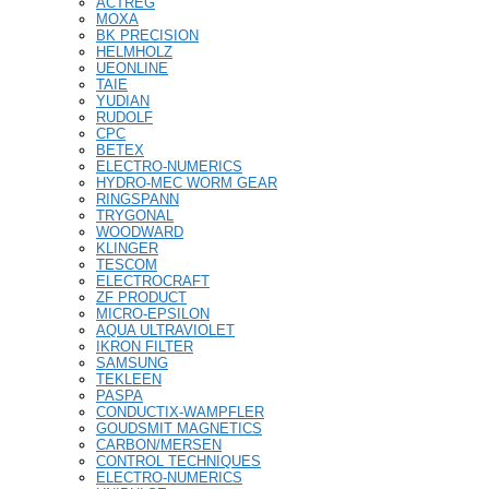
ACTREG
MOXA
BK PRECISION
HELMHOLZ
UEONLINE
TAIE
YUDIAN
RUDOLF
CPC
BETEX
ELECTRO-NUMERICS
HYDRO-MEC WORM GEAR
RINGSPANN
TRYGONAL
WOODWARD
KLINGER
TESCOM
ELECTROCRAFT
ZF PRODUCT
MICRO-EPSILON
AQUA ULTRAVIOLET
IKRON FILTER
SAMSUNG
TEKLEEN
PASPA
CONDUCTIX-WAMPFLER
GOUDSMIT MAGNETICS
CARBON/MERSEN
CONTROL TECHNIQUES
ELECTRO-NUMERICS