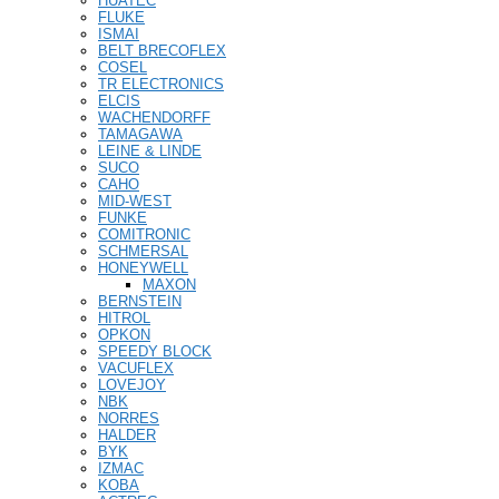
HUATEC
FLUKE
ISMAI
BELT BRECOFLEX
COSEL
TR ELECTRONICS
ELCIS
WACHENDORFF
TAMAGAWA
LEINE & LINDE
SUCO
CAHO
MID-WEST
FUNKE
COMITRONIC
SCHMERSAL
HONEYWELL
MAXON
BERNSTEIN
HITROL
OPKON
SPEEDY BLOCK
VACUFLEX
LOVEJOY
NBK
NORRES
HALDER
BYK
IZMAC
KOBA