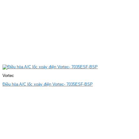
Vortec
Điều hòa A/C lốc xoáy điện Vortec- 7035ESF-BSP