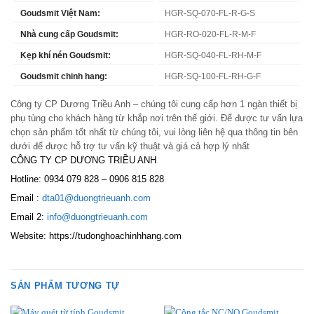
Goudsmit Việt Nam:
HGR-SQ-070-FL-R-G-S
Nhà cung cấp Goudsmit:
HGR-RO-020-FL-R-M-F
Kẹp khí nén Goudsmit:
HGR-SQ-040-FL-RH-M-F
Goudsmit chinh hang:
HGR-SQ-100-FL-RH-G-F
Công ty CP Dương Triều Anh – chúng tôi cung cấp hơn 1 ngàn thiết bị
phụ tùng cho khách hàng từ khắp nơi trên thế giới. Để được tư vấn lựa
chọn sản phẩm tốt nhất từ chúng tôi, vui lòng liên hệ qua thông tin bên
dưới để được hỗ trợ tư vấn kỹ thuật và giá cả hợp lý nhất
CÔNG TY CP DƯƠNG TRIỀU ANH
Hotline: 0934 079 828 – 0906 815 828
Email :
dta01@duongtrieuanh.com
Email 2:
info@duongtrieuanh.com
Website: https://tudonghoachinhhang.com
SẢN PHẨM TƯƠNG TỰ