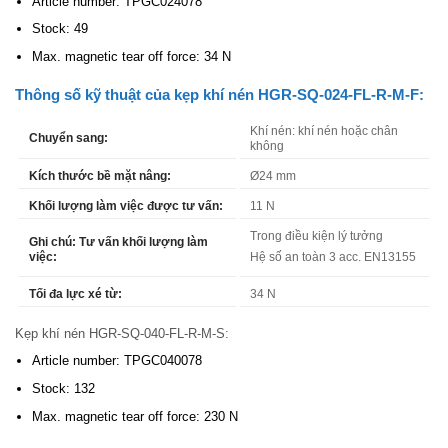
Article number: TPGC024078
Stock: 49
Max. magnetic tear off force: 34 N
Thông số kỹ thuật của kẹp khí nén HGR-SQ-024-FL-R-M-F:
Khí nén: khí nén hoặc chân
Chuyển sang:
không
Kích thước bề mặt nâng:
Ø24 mm
Khối lượng làm việc được tư vấn:
11 N
Trong điều kiện lý tưởng
Ghi chú: Tư vấn khối lượng làm
Hệ số an toàn 3 acc. EN13155
việc:
Tối đa lực xé từ:
34 N
Kẹp khí nén HGR-SQ-040-FL-R-M-S:
Article number: TPGC040078
Stock: 132
Max. magnetic tear off force: 230 N