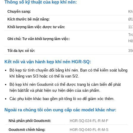
Thông số kỹ thuật của kẹp khí nén:
Chuyển sang:
Kh
Kích thước bề mặt nâng:
Ø1
Khối lượng làm việc được tư vấn:
11
Tr
Ghi chú: Tư vấn khối lượng làm việc:
Hệ
Tối đa lực xé từ:
35
Kết nối và vận hành kẹp khí nén HGR-SQ:
Bộ kẹp từ tính chuyển đổi bằng khí nén. Bạn có thể kiểm soát luồng
khí bằng van 5/3 hoặc có thể là van 5/2.
Bộ kẹp khí nén Goudsmit có thể được trang bị cảm biến để phát
hiện bật/tắt và phát hiện sự hiện diện của sản phẩm.
Các phụ kiện khác bao gồm pít-tông lò xo để giảm xóc thêm.
Ngoài ra chúng tôi còn cung cấp các model khác như:
Nhà phân phối Goudsmit:
HGR-SQ-024-FL-R-M-F
Goudsmit chính hãng:
HGR-SQ-040-FL-R-M-S