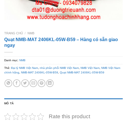
TRANG CHỦ
/
NMB
Quạt NMB-MAT 2406KL-05W-B59 – Hàng có sẵn giao
ngay
Danh mục:
NMB
Thẻ:
Đại lý NMB Việt Nam
,
nhà phân phối NMB Việt Nam
,
NMB Việt Nam
,
NMB Việt Nam
chính hãng
,
NMB-MAT 2406KL-05W-B59
,
Quạt NMB-MAT 2406KL-05W-B59
MÔ TẢ
Rate this product