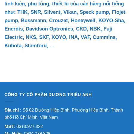
linh kiện, phụ tùng, thiết bị của các hãng nổi tiếng
như:
THK
,
SNR, Silvent, Vikan, Speck pump, Flojet
pump,
Bussmann, Crouzet, Honeywell, KOYO-Sha,
Enerdis,
Davidson Optronics, CKD, NBK, Fuji
Electric, NKS, SKF, KOYO, INA, VAF, Cummins,
Kubota, Stamford, …
CÔNG TY CỔ PHẦN DƯƠNG TRIỀU ANH
Địa chỉ
: Số 02 Đường Hiệp Bình, Phường Hiệp Bình, Thành
phố Hồ Chí Minh, Việt Nam
MST
: 0313.977.322
Ms Hiệp
: 0934 079 828