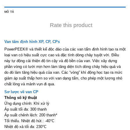
MÔ TẢ
Rate this product
Van tấm định hình XP, CP, CPs
PowerPEEK® và thiết kế độc đáo của các van tấm định hình tạo ra một
loại van có hiệu suất cực cao và đặc tính dòng chảy tuyệt vời. Điều
này tự động cải thiện độ tin cậy và độ bền của van. Việc xây dựng
phần vòng có lưới mịn hơn làm tăng diện tích dòng chảy hiệu quả và
do đó làm tăng hiệu quả của van. Các “vòng” khí động học tạo ra mức
giảm áp suất thấp hơn so với van dạng tấm, cho phép một lượng nhỏ
chất lỏng và mảnh vụn đi qua.
Sơ lược về van CP
Thông số kỹ thuật
Ứng dụng chính: Khí xử lý
Áp suất tối đa: 300 thanh
Áp suất chênh lệch: 200 thanh*
Tối thiểu. Nhiệt độ hút.: -40°C
Nhiệt độ xả tối đa: 230°C