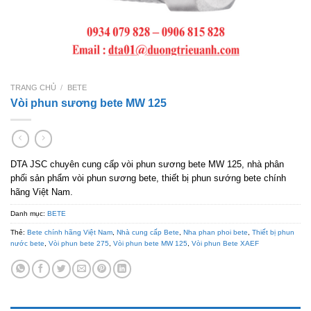
TRANG CHỦ
/
BETE
Vòi phun sương bete MW 125
DTA JSC chuyên cung cấp vòi phun sương bete MW 125, nhà phân
phối sản phẩm vòi phun sương bete, thiết bị phun sướng bete chính
hãng Việt Nam.
Danh mục:
BETE
Thẻ:
Bete chính hãng Việt Nam
,
Nhà cung cấp Bete
,
Nha phan phoi bete
,
Thiết bị phun
nước bete
,
Vòi phun bete 275
,
Vòi phun bete MW 125
,
Vòi phun Bete XAEF