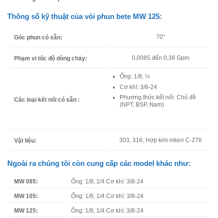
Thông số kỹ thuật của vòi phun bete MW 125:
70°
Góc phun có sẵn:
0,0085 đến 0,38 Gpm
Phạm vi tốc độ dòng chảy:
Ống: 1/8, ¼
Cơ khí: 3/8-24
Phương thức kết nối: Chủ đề
Các loại kết nối có sẵn :
(NPT, BSP, Nam)
303, 316, Hợp kim niken C-276
Vật liệu:
Ngoài ra chúng tôi còn cung cấp các model khác như:
MW 085:
Ống: 1/8, 1/4 Cơ khí: 3/8-24
MW 105:
Ống: 1/8, 1/4 Cơ khí: 3/8-24
MW 125:
Ống: 1/8, 1/4 Cơ khí: 3/8-24