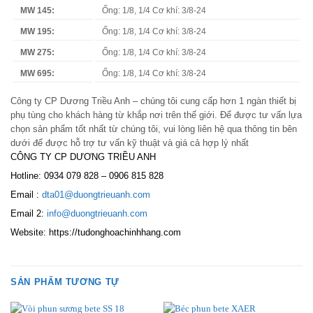
MW 145:
Ống: 1/8, 1/4 Cơ khí: 3/8-24
MW 195:
Ống: 1/8, 1/4 Cơ khí: 3/8-24
MW 275:
Ống: 1/8, 1/4 Cơ khí: 3/8-24
MW 695:
Ống: 1/8, 1/4 Cơ khí: 3/8-24
Công ty CP Dương Triều Anh – chúng tôi cung cấp hơn 1 ngàn thiết bị
phụ tùng cho khách hàng từ khắp nơi trên thế giới. Để được tư vấn lựa
chọn sản phẩm tốt nhất từ chúng tôi, vui lòng liên hệ qua thông tin bên
dưới để được hỗ trợ tư vấn kỹ thuật và giá cả hợp lý nhất
CÔNG TY CP DƯƠNG TRIỀU ANH
Hotline: 0934 079 828 – 0906 815 828
Email :
dta01@duongtrieuanh.com
Email 2:
info@duongtrieuanh.com
Website: https://tudonghoachinhhang.com
SẢN PHẨM TƯƠNG TỰ