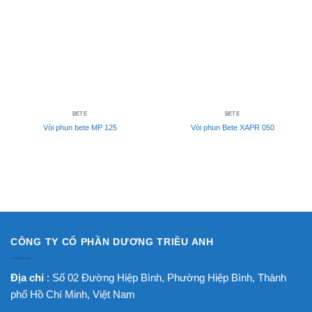
BETE
BETE
Vòi phun bete MP 125
Vòi phun Bete XAPR 050
CÔNG TY CỔ PHẦN DƯƠNG TRIỀU ANH
Địa chỉ
: Số 02 Đường Hiệp Bình, Phường Hiệp Bình, Thành
phố Hồ Chí Minh, Việt Nam