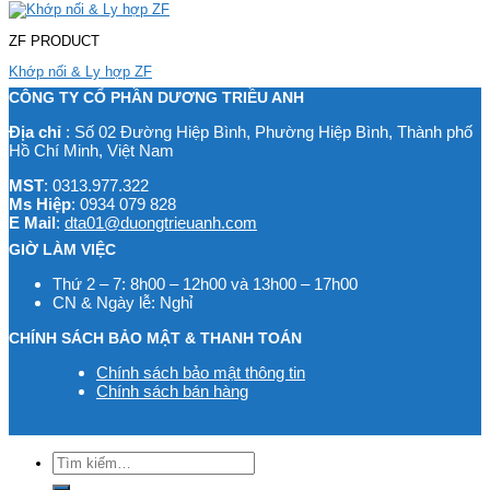
ZF PRODUCT
Khớp nối & Ly hợp ZF
CÔNG TY CỔ PHẦN DƯƠNG TRIỀU ANH
Địa chỉ
: Số 02 Đường Hiệp Bình, Phường Hiệp Bình, Thành phố
Hồ Chí Minh, Việt Nam
MST
: 0313.977.322
Ms Hiệp
: 0934 079 828
E Mail
:
dta01@duongtrieuanh.com
GIỜ LÀM VIỆC
Thứ 2 – 7: 8h00 – 12h00 và 13h00 – 17h00
CN & Ngày lễ: Nghỉ
CHÍNH SÁCH BẢO MẬT & THANH TOÁN
Chính sách bảo mật thông tin
Chính sách bán hàng
Tìm
kiếm: