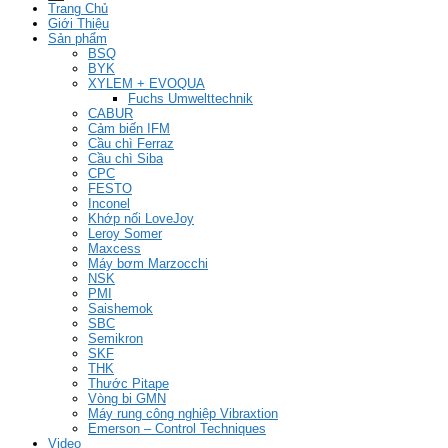
Trang Chủ
Giới Thiệu
Sản phẩm
BSQ
BYK
XYLEM + EVOQUA
Fuchs Umwelttechnik
CABUR
Cảm biến IFM
Cầu chì Ferraz
Cầu chì Siba
CPC
FESTO
Inconel
Khớp nối LoveJoy
Leroy Somer
Maxcess
Máy bơm Marzocchi
NSK
PMI
Saishemok
SBC
Semikron
SKF
THK
Thước Pitape
Vòng bi GMN
Máy rung công nghiệp Vibraxtion
Emerson – Control Techniques
Video