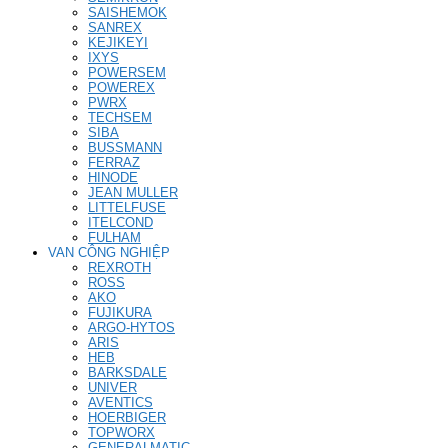
SAISHEMOK
SANREX
KEJIKEYI
IXYS
POWERSEM
POWEREX
PWRX
TECHSEM
SIBA
BUSSMANN
FERRAZ
HINODE
JEAN MULLER
LITTELFUSE
ITELCOND
FULHAM
VAN CÔNG NGHIỆP
REXROTH
ROSS
AKO
FUJIKURA
ARGO-HYTOS
ARIS
HEB
BARKSDALE
UNIVER
AVENTICS
HOERBIGER
TOPWORX
GENERALMATIC