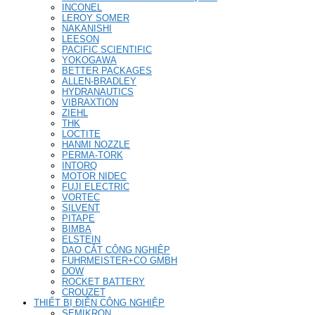
INCONEL
LEROY SOMER
NAKANISHI
LEESON
PACIFIC SCIENTIFIC
YOKOGAWA
BETTER PACKAGES
ALLEN-BRADLEY
HYDRANAUTICS
VIBRAXTION
ZIEHL
THK
LOCTITE
HANMI NOZZLE
PERMA-TORK
INTORQ
MOTOR NIDEC
FUJI ELECTRIC
VORTEC
SILVENT
PITAPE
BIMBA
ELSTEIN
DAO CẮT CÔNG NGHIỆP
FUHRMEISTER+CO GMBH
DOW
ROCKET BATTERY
CROUZET
THIẾT BỊ ĐIỆN CÔNG NGHIỆP
SEMIKRON