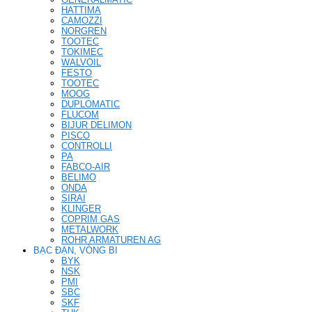
HATTIMA
CAMOZZI
NORGREN
TOOTEC
TOKIMEC
WALVOIL
FESTO
TOOTEC
MOOG
DUPLOMATIC
FLUCOM
BIJUR DELIMON
PISCO
CONTROLLI
PA
FABCO-AIR
BELIMO
ONDA
SIRAI
KLINGER
COPRIM GAS
METALWORK
ROHR ARMATUREN AG
BẠC ĐẠN, VÒNG BI
BYK
NSK
PMI
SBC
SKF