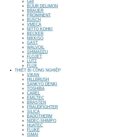
GRI
BIJUR DELIMON
BRAUER
PROMINENT
BUSCH
VMECA
NITTO KOHKI
BECKER
NIKKISO
GAST
WALVOIL
SHIMADZU
FLOJET
LUTZ
FLUX
THIẾT BỊ CÔNG NGHIỆP
VIKAN
HILLBRUSH
SANKYO DENKI
TOSHIBA
CAREL
EMILTEC
BRASTEN
FRAUDFIGHTER
SILICA
BADOTHERM
NIDEC-SHIMPO
HUATEC
FLUKE
ISMAI