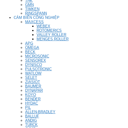
THK
GMN
TIMKEN
RINGSPANN
CẢM BIẾN CÔNG NGHIỆP
MAXCESS
WEBEX
ROTOMERICS
VALLEY ROLLER
MENGES ROLLER
APG
OMEGA
BECK
MICROSONIC
SENSOREX
DYNISCO
PULSOTRONIC
WATLOW
SELET
ZIASIOT
BAUMER
DYNAPAR
KOYO
BENDER
HYDAC
PIL
ALLEN-BRADLEY
BALLUF
ANDIG
TURCK