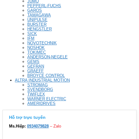
JUMO
PEPPERL-FUCHS
GAROS
TAMAGAWA
UNIPULSE
BURSTER
HENGSTLER
SICK
IFM
NOVOTECHNIK
NOSHOK
TOKIMEC
ANDERSON-NEGELE
GEMS
GEFRAN
GRAEFF
BROYCE CONTROL
ALTRA INDUSTRIAL MOTION
STROMAG
SVENDBORG
TWIFLEX
WARNER ELECTRIC
AMERIDRIVES
Hỗ trợ trực tuyến
Ms.Hiệp:
0934079828
– Zalo