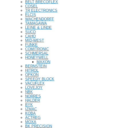
BELT BRECOFLEX
COSEL
TR ELECTRONICS
ELCIS
WACHENDORFF
TAMAGAWA
LEINE & LINDE
SUCO
CAHO
MID-WEST
FUNKE
COMITRONIC
SCHMERSAL
HONEYWELL
MAXON
BERNSTEIN
HITROL
OPKON
SPEEDY BLOCK
VACUFLEX
LOVEJOY
NBK
NORRES
HALDER
BYK
IZMAC
KOBA
ACTREG
MOXA
BK PRECISION