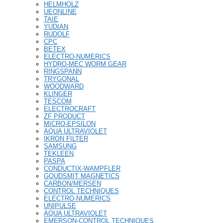
HELMHOLZ
UEONLINE
TAIE
YUDIAN
RUDOLF
CPC
BETEX
ELECTRO-NUMERICS
HYDRO-MEC WORM GEAR
RINGSPANN
TRYGONAL
WOODWARD
KLINGER
TESCOM
ELECTROCRAFT
ZF PRODUCT
MICRO-EPSILON
AQUA ULTRAVIOLET
IKRON FILTER
SAMSUNG
TEKLEEN
PASPA
CONDUCTIX-WAMPFLER
GOUDSMIT MAGNETICS
CARBON/MERSEN
CONTROL TECHNIQUES
ELECTRO-NUMERICS
UNIPULSE
AQUA ULTRAVIOLET
EMERSON-CONTROL TECHNIQUES