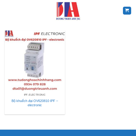
Skip
to
content
IPF-ELECTRONIC
Bộ khuếch đại OV620810 IPF –
electronic