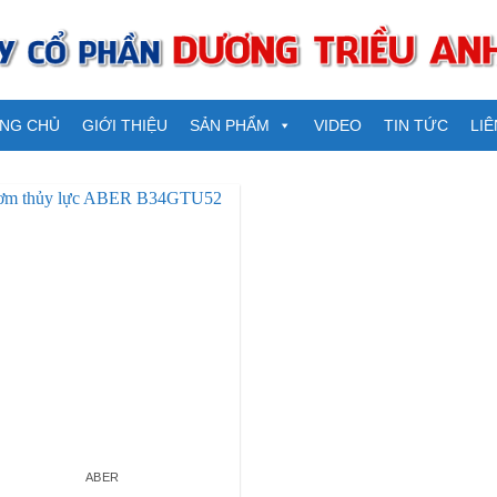
NG CHỦ
GIỚI THIỆU
SẢN PHẨM
VIDEO
TIN TỨC
LIÊ
ABER