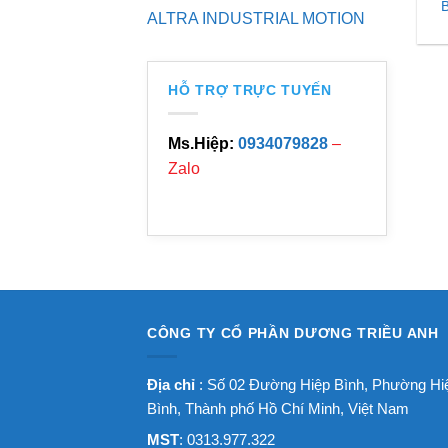
ALTRA INDUSTRIAL MOTION
HỖ TRỢ TRỰC TUYẾN
Ms.Hiệp:
0934079828
–
Zalo
CÔNG TY CỔ PHẦN DƯƠNG TRIỀU ANH
Địa chỉ
: Số 02 Đường Hiệp Bình, Phường Hi
Bình, Thành phố Hồ Chí Minh, Việt Nam
MST
: 0313.977.322