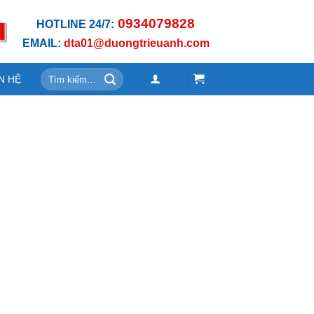
0934079828
HOTLINE 24/7:
EMAIL:
dta01@duongtrieuanh.com
Tìm
N HỆ
kiếm: