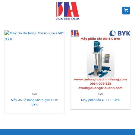
Skip
to
content
BYK
BYK
Máy đo độ bóng Micro-gloss 60°
Máy phân tán AE11-C BYK
BYK