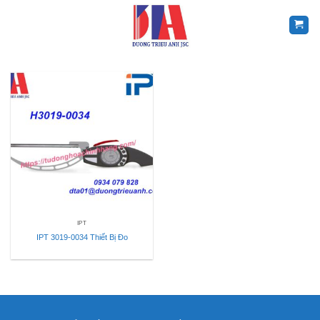
Skip
to
content
IPT
IPT 3019-0034 Thiết Bị Đo