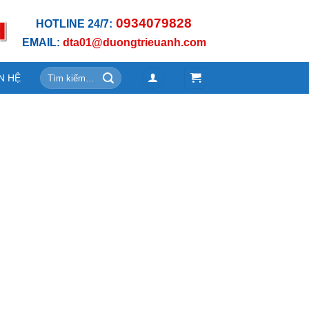
0934079828
HOTLINE 24/7:
EMAIL:
dta01@duongtrieuanh.com
Tìm
N HỆ
kiếm: