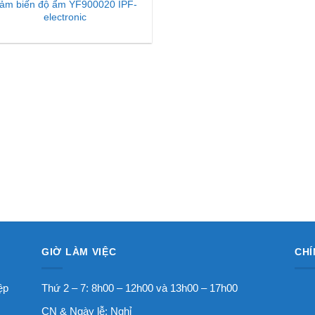
ảm biến độ ẩm YF900020 IPF-
electronic
GIỜ LÀM VIỆC
CHÍ
ệp
Thứ 2 – 7: 8h00 – 12h00 và 13h00 – 17h00
CN & Ngày lễ: Nghỉ