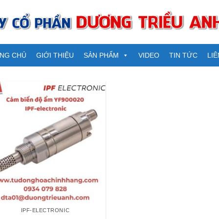
NG CHỦ
GIỚI THIỆU
SẢN PHẨM
VIDEO
TIN TỨC
LIÊ
IPF-ELECTRONIC