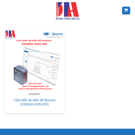
Skip
to
content
BAUMER
Cảm biến đo biên độ Baumer
OXM100-R05V.001