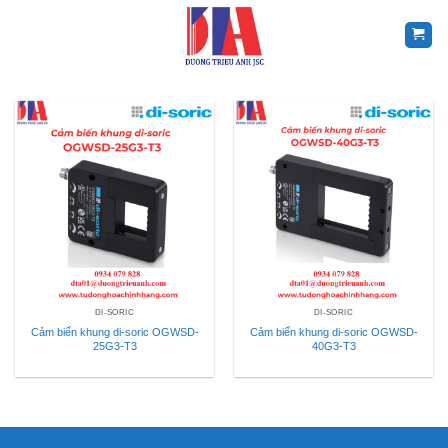
Skip
to
content
DI-SORIC
DI-SORIC
Cảm biến khung di-soric OGWSD-
Cảm biến khung di-soric OGWSD-
25G3-T3
40G3-T3