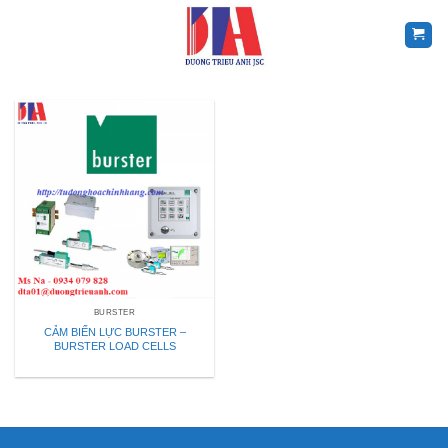
Skip
to
content
BURSTER
CẢM BIẾN LỰC BURSTER –
BURSTER LOAD CELLS