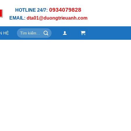
0934079828
HOTLINE 24/7:
EMAIL:
dta01@duongtrieuanh.com
Tìm
N HỆ
kiếm: