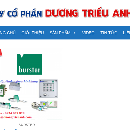
NG CHỦ
GIỚI THIỆU
SẢN PHẨM
VIDEO
TIN TỨC
LIÊ
BURSTER