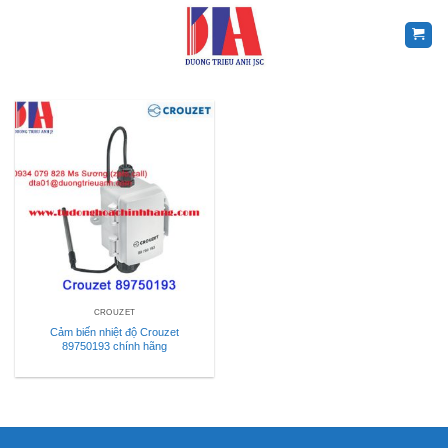
Skip
to
content
CROUZET
Cảm biến nhiệt độ Crouzet
89750193 chính hãng