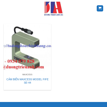
Skip
to
content
MAXCESS
CẢM BIẾN MAXCESS MODEL FIFE
SE-44