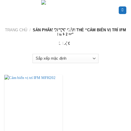
Skip
to
content
TRANG CHỦ
/
SẢN PHẨM ĐƯỢC GẮN THẺ “CẢM BIẾN VỊ TRÍ IFM
MFH202”
LỌC