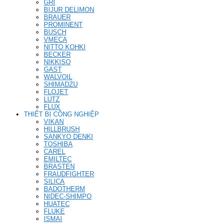
GRI
BIJUR DELIMON
BRAUER
PROMINENT
BUSCH
VMECA
NITTO KOHKI
BECKER
NIKKISO
GAST
WALVOIL
SHIMADZU
FLOJET
LUTZ
FLUX
THIẾT BỊ CÔNG NGHIỆP
VIKAN
HILLBRUSH
SANKYO DENKI
TOSHIBA
CAREL
EMILTEC
BRASTEN
FRAUDFIGHTER
SILICA
BADOTHERM
NIDEC-SHIMPO
HUATEC
FLUKE
ISMAI