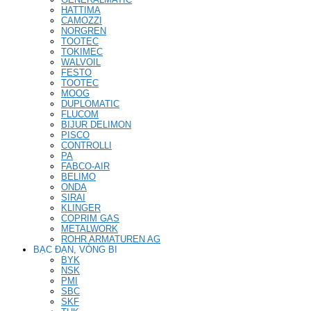
HATTIMA
CAMOZZI
NORGREN
TOOTEC
TOKIMEC
WALVOIL
FESTO
TOOTEC
MOOG
DUPLOMATIC
FLUCOM
BIJUR DELIMON
PISCO
CONTROLLI
PA
FABCO-AIR
BELIMO
ONDA
SIRAI
KLINGER
COPRIM GAS
METALWORK
ROHR ARMATUREN AG
BẠC ĐẠN, VÒNG BI
BYK
NSK
PMI
SBC
SKF