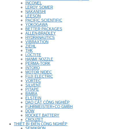
INCONEL
LEROY SOMER
NAKANISHI
LEESON
PACIFIC SCIENTIFIC
YOKOGAWA
BETTER PACKAGES
ALLEN-BRADLEY
HYDRANAUTICS
VIBRAXTION
ZIEHL
THK
LOCTITE
HANMI NOZZLE
PERMA-TORK
INTORQ
MOTOR NIDEC
FUJI ELECTRIC
VORTEC
SILVENT
PITAPE
BIMBA
ELSTEIN
DAO CẮT CÔNG NGHIỆP
FUHRMEISTER+CO GMBH
DOW
ROCKET BATTERY
CROUZET
THIẾT BỊ ĐIỆN CÔNG NGHIỆP
SEMIKRON