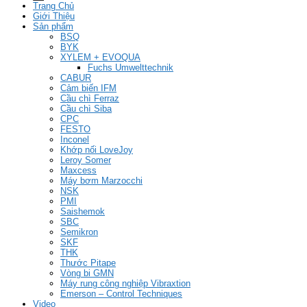
Trang Chủ
Giới Thiệu
Sản phẩm
BSQ
BYK
XYLEM + EVOQUA
Fuchs Umwelttechnik
CABUR
Cảm biến IFM
Cầu chì Ferraz
Cầu chì Siba
CPC
FESTO
Inconel
Khớp nối LoveJoy
Leroy Somer
Maxcess
Máy bơm Marzocchi
NSK
PMI
Saishemok
SBC
Semikron
SKF
THK
Thước Pitape
Vòng bi GMN
Máy rung công nghiệp Vibraxtion
Emerson – Control Techniques
Video