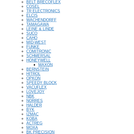
BELT BRECOFLEX
COSEL
TR ELECTRONICS
ELCIS
WACHENDORFF
TAMAGAWA
LEINE & LINDE
SUCO
CAHO
MID-WEST
FUNKE
COMITRONIC
SCHMERSAL
HONEYWELL
MAXON
BERNSTEIN
HITROL
OPKON
SPEEDY BLOCK
VACUFLEX
LOVEJOY
NBK
NORRES
HALDER
BYK
IZMAC
KOBA
ACTREG
MOXA
BK PRECISION