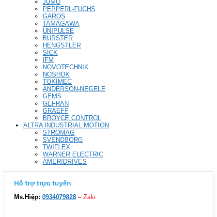
JUMO
PEPPERL-FUCHS
GAROS
TAMAGAWA
UNIPULSE
BURSTER
HENGSTLER
SICK
IFM
NOVOTECHNIK
NOSHOK
TOKIMEC
ANDERSON-NEGELE
GEMS
GEFRAN
GRAEFF
BROYCE CONTROL
ALTRA INDUSTRIAL MOTION
STROMAG
SVENDBORG
TWIFLEX
WARNER ELECTRIC
AMERIDRIVES
Hỗ trợ trực tuyến
Ms.Hiệp:
0934079828
– Zalo