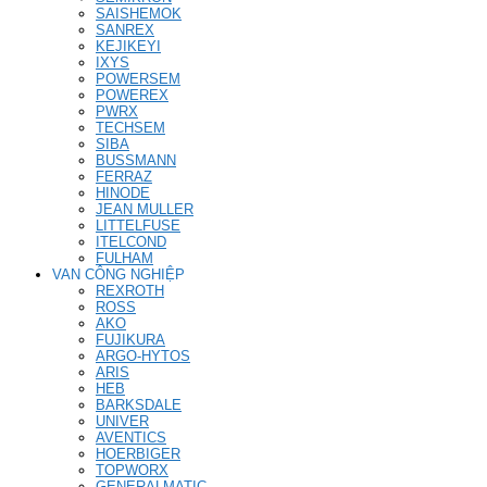
SAISHEMOK
SANREX
KEJIKEYI
IXYS
POWERSEM
POWEREX
PWRX
TECHSEM
SIBA
BUSSMANN
FERRAZ
HINODE
JEAN MULLER
LITTELFUSE
ITELCOND
FULHAM
VAN CÔNG NGHIỆP
REXROTH
ROSS
AKO
FUJIKURA
ARGO-HYTOS
ARIS
HEB
BARKSDALE
UNIVER
AVENTICS
HOERBIGER
TOPWORX
GENERALMATIC