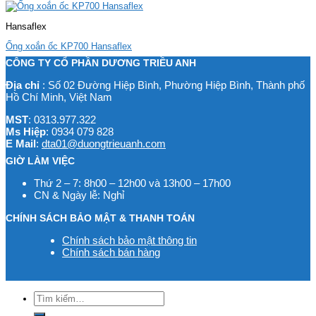
Hansaflex
Ống xoắn ốc KP700 Hansaflex
CÔNG TY CỔ PHẦN DƯƠNG TRIỀU ANH
Địa chỉ
: Số 02 Đường Hiệp Bình, Phường Hiệp Bình, Thành phố
Hồ Chí Minh, Việt Nam
MST
: 0313.977.322
Ms Hiệp
: 0934 079 828
E Mail
:
dta01@duongtrieuanh.com
GIỜ LÀM VIỆC
Thứ 2 – 7: 8h00 – 12h00 và 13h00 – 17h00
CN & Ngày lễ: Nghỉ
CHÍNH SÁCH BẢO MẬT & THANH TOÁN
Chính sách bảo mật thông tin
Chính sách bán hàng
Tìm
kiếm: