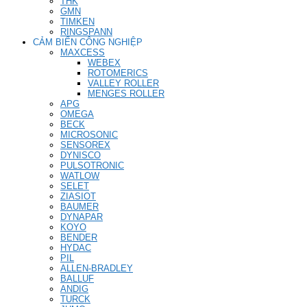
THK
GMN
TIMKEN
RINGSPANN
CẢM BIẾN CÔNG NGHIỆP
MAXCESS
WEBEX
ROTOMERICS
VALLEY ROLLER
MENGES ROLLER
APG
OMEGA
BECK
MICROSONIC
SENSOREX
DYNISCO
PULSOTRONIC
WATLOW
SELET
ZIASIOT
BAUMER
DYNAPAR
KOYO
BENDER
HYDAC
PIL
ALLEN-BRADLEY
BALLUF
ANDIG
TURCK