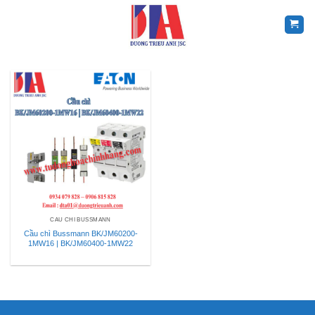
Skip
to
content
CẦU CHÌ BUSSMANN
Cầu chì Bussmann BK/JM60200-
1MW16 | BK/JM60400-1MW22