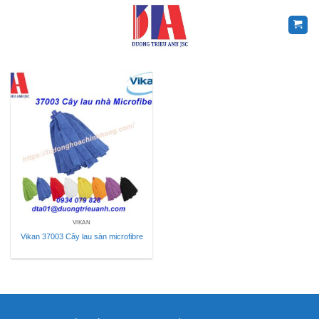
Skip
to
content
VIKAN
Vikan 37003 Cây lau sàn microfibre