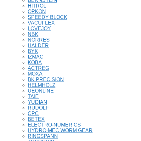
BERNSTEIN
HITROL
OPKON
SPEEDY BLOCK
VACUFLEX
LOVEJOY
NBK
NORRES
HALDER
BYK
IZMAC
KOBA
ACTREG
MOXA
BK PRECISION
HELMHOLZ
UEONLINE
TAIE
YUDIAN
RUDOLF
CPC
BETEX
ELECTRO-NUMERICS
HYDRO-MEC WORM GEAR
RINGSPANN