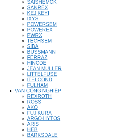
SAISHEMOK
SANREX
KEJIKEYI
IXYS
POWERSEM
POWEREX
PWRX
TECHSEM
SIBA
BUSSMANN
FERRAZ
HINODE
JEAN MULLER
LITTELFUSE
ITELCOND
FULHAM
VAN CÔNG NGHIỆP
REXROTH
ROSS
AKO
FUJIKURA
ARGO-HYTOS
ARIS
HEB
BARKSDALE