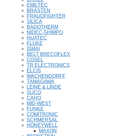
EMILTEC
BRASTEN
FRAUDFIGHTER
SILICA
BADOTHERM
NIDEC-SHIMPO
HUATEC
FLUKE
ISMAI
BELT BRECOFLEX
COSEL
TR ELECTRONICS
ELCIS
WACHENDORFF
TAMAGAWA
LEINE & LINDE
SUCO
CAHO
MID-WEST
FUNKE
COMITRONIC
SCHMERSAL
HONEYWELL
MAXON