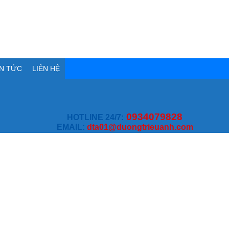
IN TỨC
LIÊN HỆ
0934079828
HOTLINE 24/7:
EMAIL:
dta01@duongtrieuanh.com