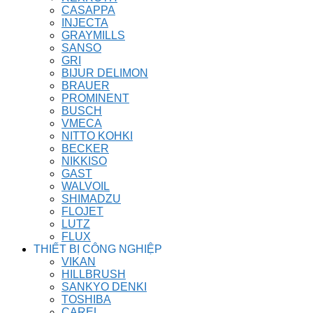
CASAPPA
INJECTA
GRAYMILLS
SANSO
GRI
BIJUR DELIMON
BRAUER
PROMINENT
BUSCH
VMECA
NITTO KOHKI
BECKER
NIKKISO
GAST
WALVOIL
SHIMADZU
FLOJET
LUTZ
FLUX
THIẾT BỊ CÔNG NGHIỆP
VIKAN
HILLBRUSH
SANKYO DENKI
TOSHIBA
CAREL