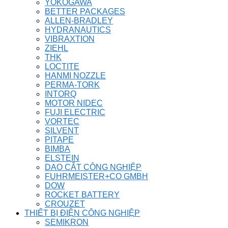
YOKOGAWA
BETTER PACKAGES
ALLEN-BRADLEY
HYDRANAUTICS
VIBRAXTION
ZIEHL
THK
LOCTITE
HANMI NOZZLE
PERMA-TORK
INTORQ
MOTOR NIDEC
FUJI ELECTRIC
VORTEC
SILVENT
PITAPE
BIMBA
ELSTEIN
DAO CẮT CÔNG NGHIỆP
FUHRMEISTER+CO GMBH
DOW
ROCKET BATTERY
CROUZET
THIẾT BỊ ĐIỆN CÔNG NGHIỆP
SEMIKRON