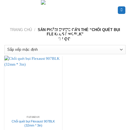
Skip
to
content
TRANG CHỦ
/
SẢN PHẨM ĐƯỢC GẮN THẺ “CHỔI QUÉT BỤI
FLEXAUST 907BLK”
LỌC
FLEXADUX
Chổi quét bụi Flexaust 907BLK
(32mm * 3in)