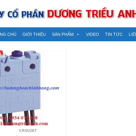
NG CHỦ
GIỚI THIỆU
SẢN PHẨM
VIDEO
TIN TỨC
LIÊ
CROUZET