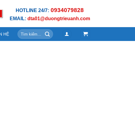
0934079828
HOTLINE 24/7:
EMAIL:
dta01@duongtrieuanh.com
Tìm
N HỆ
kiếm: