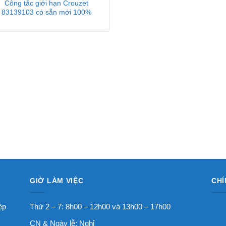
Công tắc giới hạn Crouzet
83139103 có sẵn mới 100%
GIỜ LÀM VIỆC
CHÍ
ệp
Thứ 2 – 7: 8h00 – 12h00 và 13h00 – 17h00
CN & Ngày lễ: Nghỉ