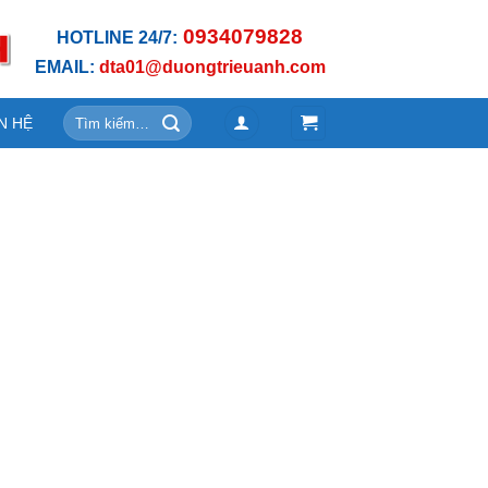
0934079828
HOTLINE 24/7:
EMAIL:
dta01@duongtrieuanh.com
Tìm
N HỆ
kiếm: