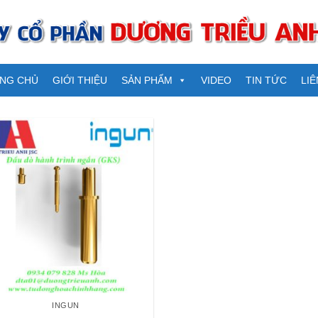
NG CHỦ
GIỚI THIỆU
SẢN PHẨM
VIDEO
TIN TỨC
LIÊ
INGUN